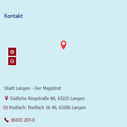
Kontakt
Stadt Langen - Der Magistrat
Link zur Google-Maps Navigation
Südliche Ringstraße 80
,
63225 Langen
Postfach:
Postfach 16 40, 63206 Langen
06103 203-0