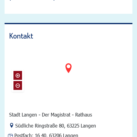
Kontakt
Stadt Langen - Der Magistrat - Rathaus
Link zur Google-Maps Navigation
Südliche Ringstraße 80
,
63225 Langen
Postfach:
16 40, 63206 Langen