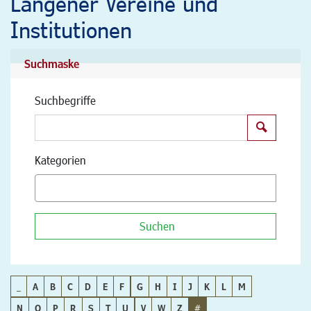
Langener Vereine und
Institutionen
Suchmaske
Suchbegriffe
Suchen
Kategorien
Suchen
_
A
B
C
D
E
F
G
H
I
J
K
L
M
N
O
P
R
S
T
U
V
W
Z
#