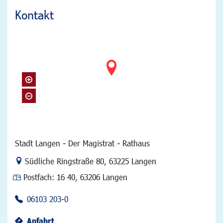
Kontakt
Stadt Langen - Der Magistrat - Rathaus
Link zur Google-Maps Navigation
Südliche Ringstraße 80
,
63225 Langen
Postfach:
16 40, 63206 Langen
06103 203-0
Anfahrt