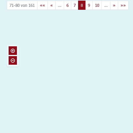
71-80 von 161
««
«
...
6
7
8
9
10
...
»
»»