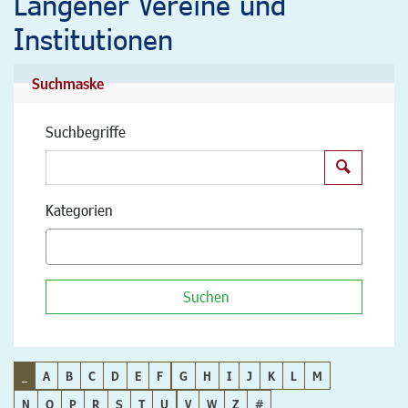
Langener Vereine und
Institutionen
Suchmaske
Suchbegriffe
Suchen
Kategorien
Suchen
_
A
B
C
D
E
F
G
H
I
J
K
L
M
N
O
P
R
S
T
U
V
W
Z
#