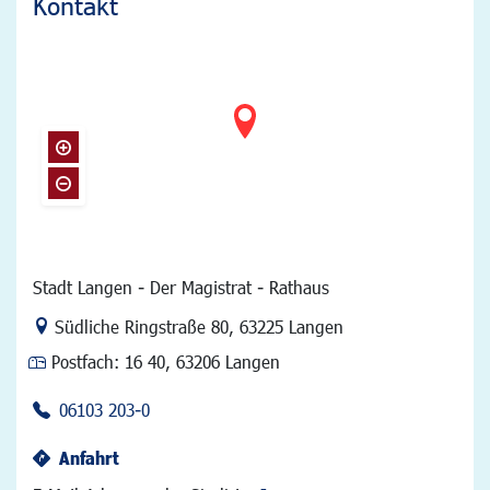
Kontakt
Stadt Langen - Der Magistrat - Rathaus
Link zur Google-Maps Navigation
Südliche Ringstraße 80
,
63225 Langen
Postfach:
16 40, 63206 Langen
06103 203-0
Anfahrt