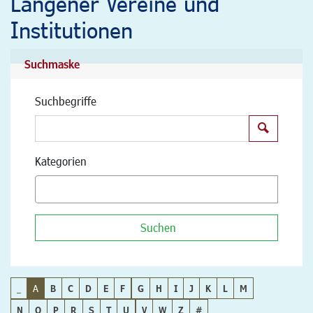
Langener Vereine und
Institutionen
Suchmaske
Suchbegriffe
Suchen
Kategorien
Suchen
_
A
B
C
D
E
F
G
H
I
J
K
L
M
N
O
P
R
S
T
U
V
W
Z
#