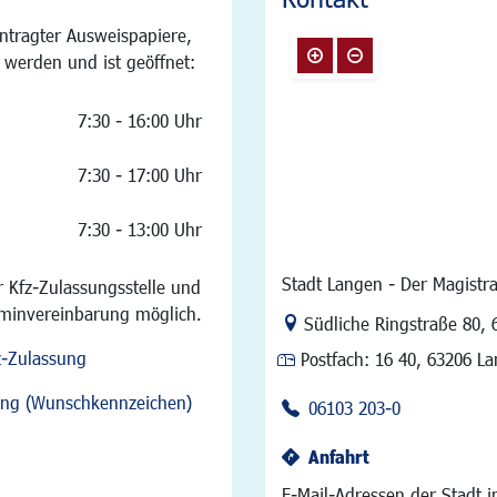
ntragter Ausweispapiere,
 werden und ist geöffnet:
7:30 - 16:00 Uhr
7:30 - 17:00 Uhr
7:30 - 13:00 Uhr
Stadt Langen - Der Magistra
 Kfz-Zulassungsstelle und
rminvereinbarung möglich.
Link zur Google-Maps Na
Südliche Ringstraße 80
,
z-Zulassung
Postfach:
16 40, 63206 L
sung (Wunschkennzeichen)
06103 203-0
Anfahrt
E-Mail-Adressen der Stadt 