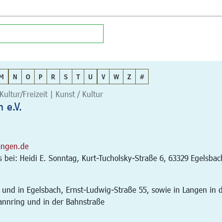
M
N
O
P
R
S
T
U
V
W
Z
#
Kultur/Freizeit | Kunst / Kultur
 e.V.
angen.de
bei: Heidi E. Sonntag, Kurt-Tucholsky-Straße 6, 63329 Egelsbac
 und in Egelsbach, Ernst-Ludwig-Straße 55, sowie in Langen in 
annring und in der Bahnstraße