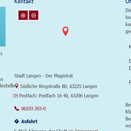
Kontakt
Öf
Di
be
ka
ge
n
Stadt Langen - Der Magistrat
in
F
estelle
Link zur Google-Maps Navigation
Südliche Ringstraße 80
,
63225 Langen
Postfach:
Postfach 16 40, 63206 Langen
Be
06103 203-0
Kf
Be
Anfahrt
mö