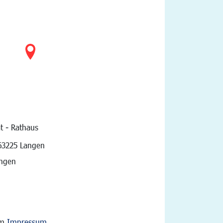
t - Rathaus
vigation
63225 Langen
angen
im
Impressum