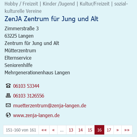
Hobby / Freizeit | Kinder /Jugend | Kultur/Freizeit | sozial-
kulturelle Vereine
ZenJA Zentrum für Jung und Alt
Zimmerstraße 3
63225
Langen
Zentrum für Jung und Alt
Mütterzentrum
Elternservice
Seniorenhilfe
Mehrgenerationenhaus Langen
06103 53344
06103 3126556
muetterzentrum@zenja-langen.de
www.zenja-langen.de
151-160 von 161
««
«
...
13
14
15
16
17
»
»»