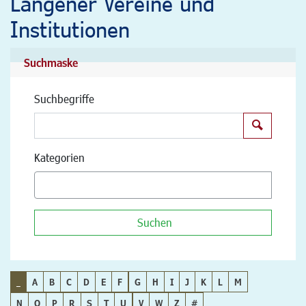
Langener Vereine und
Institutionen
Suchmaske
Suchbegriffe
Suchen
Kategorien
Suchen
_
A
B
C
D
E
F
G
H
I
J
K
L
M
N
O
P
R
S
T
U
V
W
Z
#