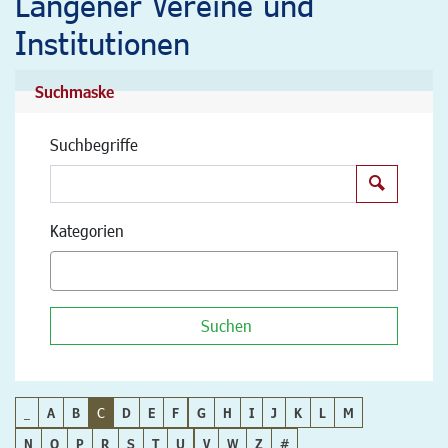
Langener Vereine und
Institutionen
Suchmaske
Suchbegriffe
Suchen
Kategorien
Suchen
_
A
B
C
D
E
F
G
H
I
J
K
L
M
N
O
P
R
S
T
U
V
W
Z
#