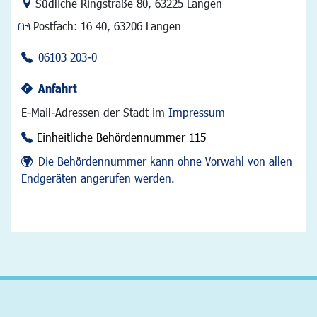
Link zur Google-Maps Navigation
Südliche Ringstraße 80
,
63225 Langen
Postfach:
16 40, 63206 Langen
06103 203-0
Anfahrt
E-Mail-Adressen der Stadt im
Impressum
Einheitliche Behördennummer 115
Die Behördennummer kann ohne Vorwahl von allen
Endgeräten angerufen werden.