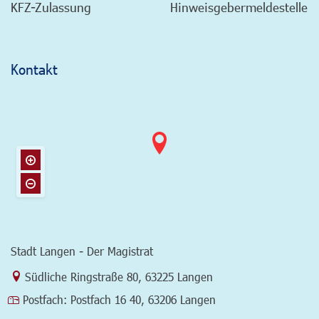
KFZ-Zulassung
Hinweisgebermeldestelle
Kontakt
Stadt Langen - Der Magistrat
Link zur Google-Maps Navigation
Südliche Ringstraße 80
,
63225 Langen
Postfach:
Postfach 16 40, 63206 Langen