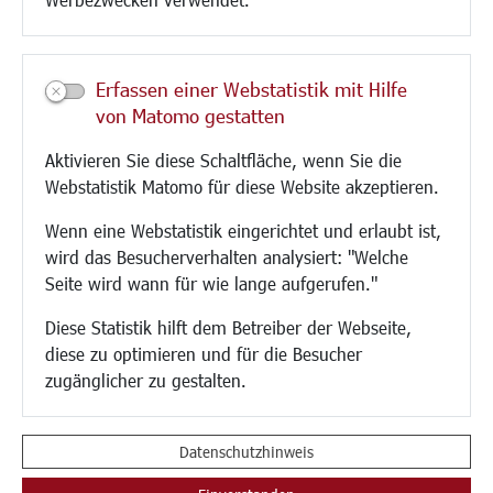
Kultur/Freizeit/Tourismus
Veranstaltungen
Erfassen einer Webstatistik mit Hilfe
Neue Stadthalle Langen
von Matomo gestatten
Stadtporträt
Aktivieren Sie diese Schaltfläche, wenn Sie die
Bäder
Webstatistik Matomo für diese Website akzeptieren.
Musikschule
Volkshochschule
Wenn eine Webstatistik eingerichtet und erlaubt ist,
Stadtbücherei
wird das Besucherverhalten analysiert: "Welche
Stadtarchiv
Seite wird wann für wie lange aufgerufen."
Museen
Hotels/Unterkünfte
Diese Statistik hilft dem Betreiber der Webseite,
Gastronomie
diese zu optimieren und für die Besucher
Kunstszene
zugänglicher zu gestalten.
Feste und Märkte
Sport
Vereine und Institutionen
Datenschutzhinweis