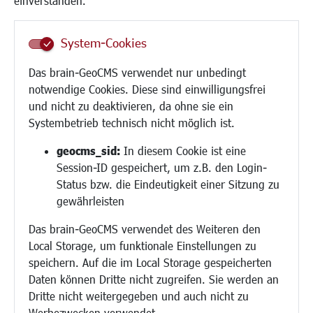
einverstanden.
Senioren/Haltestelle
Inklusion
System-Cookies
Schule
Migration und Zusammenleben
Das brain-GeoCMS verwendet nur unbedingt
Demokratie leben
notwendige Cookies. Diese sind einwilligungsfrei
Ukrainehilfe
und nicht zu deaktivieren, da ohne sie ein
Hilfe für Geflüchtete
Systembetrieb technisch nicht möglich ist.
Religion
geocms_sid:
In diesem Cookie ist eine
Session-ID gespeichert, um z.B. den Login-
Bauen/Umwelt/Mobilität
Status bzw. die Eindeutigkeit einer Sitzung zu
Bebauungsplanung
gewährleisten
Umwelt/Klima/Abfall
Das brain-GeoCMS verwendet des Weiteren den
Verkehr/Mobilität
Local Storage, um funktionale Einstellungen zu
Glasfaserausbau
speichern. Auf die im Local Storage gespeicherten
Aktuelle Baustellen
Daten können Dritte nicht zugreifen. Sie werden an
Paddelteich
Dritte nicht weitergegeben und auch nicht zu
CINDY S
Werbezwecken verwendet.