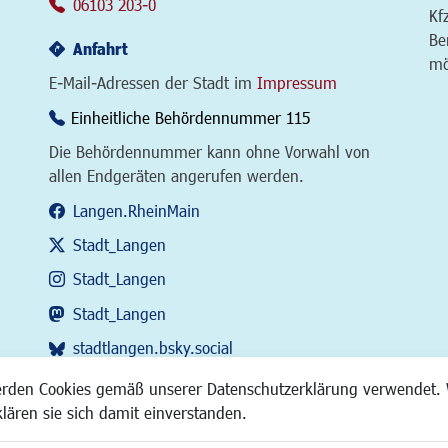
06103 203-0
Kf
Be
Anfahrt
mö
E-Mail-Adressen der Stadt im
Impressum
Einheitliche Behördennummer 115
Die Behördennummer kann ohne Vorwahl von
allen Endgeräten angerufen werden.
Langen.RheinMain
Stadt_Langen
Stadt_Langen
Stadt_Langen
stadtlangen.bsky.social
RSS-Feed
erden Cookies gemäß unserer Datenschutzerklärung verwendet. 
klären sie sich damit einverstanden.