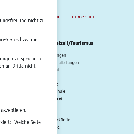
map
Datenschutzerklärung
Impressum
ungsfrei und nicht zu
in-Status bzw. die
/Mobilität
Kultur/Freizeit/Tourismus
ng
Veranstaltungen
lungen zu speichern.
all
Neue Stadthalle Langen
n an Dritte nicht
t
Stadtporträt
Bäder
en
Musikschule
Volkshochschule
Stadtbücherei
Stadtarchiv
 akzeptieren.
Museen
Hotels/Unterkünfte
siert: "Welche Seite
Gastronomie