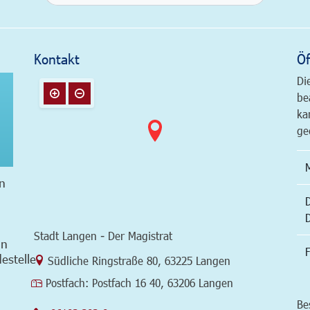
Kontakt
Öf
Di
be
ka
ge
n
Stadt Langen - Der Magistrat
in
F
estelle
Link zur Google-Maps Navigation
Südliche Ringstraße 80
,
63225 Langen
Postfach:
Postfach 16 40, 63206 Langen
Be