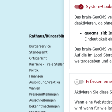
System-Cook
Das brain-GeoCMS ver
deaktivieren, da ohne
geocms_sid:
In
Rathaus/Bürgerbüro
Wirtschaft/St
Eindeutigkeit e
Bürgerservice
Standort
Das brain-GeoCMS ver
Standesamt
Wirtschaftszent
Auf die im Local Stor
Ortsgericht
Stadtentwicklun
weitergegeben und a
Karriere - Freie Stellen
Gewerbeflächen 
Politik
Handel und Gast
Finanzen
SO NAH. SO GUT.
Erfassen eine
Ausbildung/Praktika
Fairer Handel
Wahlen
Existenzgründun
Aktivieren Sie diese 
Pressemitteilungen
Netzwerke
Ausschreibungen
Glasfaserausbau
Wenn eine Webstatisti
Bekanntmachungen
Newsletter
wird wann für wie la