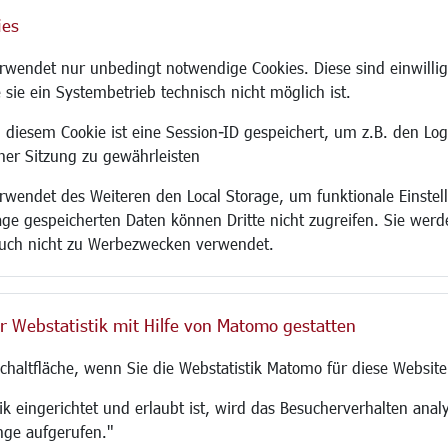
ies
Site
wendet nur unbedingt notwendige Cookies. Diese sind einwillig
 sie ein Systembetrieb technisch nicht möglich ist.
 diesem Cookie ist eine Session-ID gespeichert, um z.B. den Log
adtentwicklung
Familie/Soziales
Bauen/Umwelt
iner Sitzung zu gewährleisten
Kinderbetreuung
Bebauungsplanu
wendet des Weiteren den Local Storage, um funktionale Einstel
rum
Kinder und Jugend
Umwelt/Klima/Abf
age gespeicherten Daten können Dritte nicht zugreifen. Sie werde
g
Institutionen für Familien
Verkehr/Mobilitä
uch nicht zu Werbezwecken verwendet.
und Immobilien
Frauen
Glasfaserausbau
ronomie
Senioren/Haltestelle
Aktuelle Baustell
 SO LANGEN.
Inklusion
Paddelteich
r Webstatistik mit Hilfe von Matomo gestatten
Schule
CINDY S
g
Migration und Zusammenleben
Schaltfläche, wenn Sie die Webstatistik Matomo für diese Website
Demokratie leben
Ukrainehilfe
k eingerichtet und erlaubt ist, wird das Besucherverhalten analy
Hilfe für Geflüchtete
nge aufgerufen."