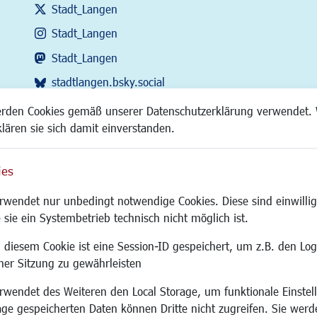
Stadt_Langen
Stadt_Langen
Stadt_Langen
stadtlangen.bsky.social
RSS-Feed
erden Cookies gemäß unserer Datenschutzerklärung verwendet. 
klären sie sich damit einverstanden.
ies
Site
wendet nur unbedingt notwendige Cookies. Diese sind einwillig
 sie ein Systembetrieb technisch nicht möglich ist.
 diesem Cookie ist eine Session-ID gespeichert, um z.B. den Log
adtentwicklung
Familie/Soziales
Bauen/Umwelt
iner Sitzung zu gewährleisten
Kinderbetreuung
Bebauungsplanu
wendet des Weiteren den Local Storage, um funktionale Einstel
rum
Kinder und Jugend
Umwelt/Klima/Abf
age gespeicherten Daten können Dritte nicht zugreifen. Sie werde