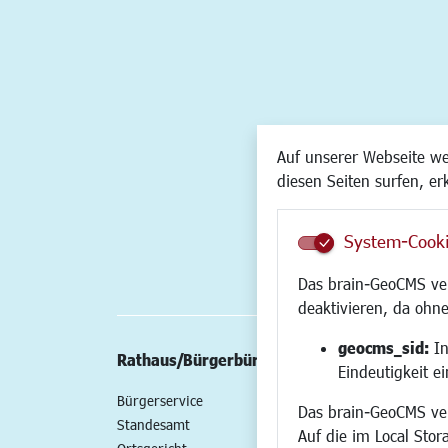
Auf unserer Webseite w
diesen Seiten surfen, er
System-Cook
Das brain-GeoCMS ver
deaktivieren, da ohne
geocms_sid:
In
Rathaus/Bürgerbüro
Wirtschaft/St
Eindeutigkeit e
Bürgerservice
Standort
Das brain-GeoCMS ver
Standesamt
Wirtschaftszent
Auf die im Local Stor