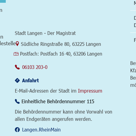
n
Stadt Langen - Der Magistrat
in
F
estelle
Link zur Google-Maps Navigation
Südliche Ringstraße 80
,
63225 Langen
Postfach:
Postfach 16 40, 63206 Langen
Be
06103 203-0
Kf
Be
Anfahrt
mö
E-Mail-Adressen der Stadt im
Impressum
Einheitliche Behördennummer 115
Die Behördennummer kann ohne Vorwahl von
allen Endgeräten angerufen werden.
Langen.RheinMain