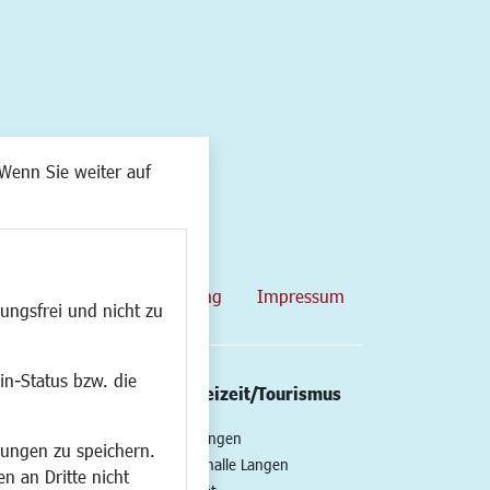
Wenn Sie weiter auf
map
Datenschutzerklärung
Impressum
ungsfrei und nicht zu
in-Status bzw. die
/Mobilität
Kultur/Freizeit/Tourismus
ng
Veranstaltungen
lungen zu speichern.
all
Neue Stadthalle Langen
n an Dritte nicht