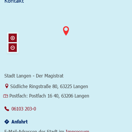
Kontakt
Stadt Langen - Der Magistrat
Link zur Google-Maps Navigation
Südliche Ringstraße 80
,
63225 Langen
Postfach:
Postfach 16 40, 63206 Langen
06103 203-0
Anfahrt
E-Mail-Adressen der Stadt im
Impressum