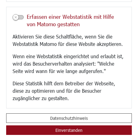
Kultur/Freizeit/Tourismus
Veranstaltungen
Erfassen einer Webstatistik mit Hilfe
Neue Stadthalle Langen
von Matomo gestatten
Stadtporträt
Aktivieren Sie diese Schaltfläche, wenn Sie die
Bäder
Webstatistik Matomo für diese Website akzeptieren.
Musikschule
Volkshochschule
Wenn eine Webstatistik eingerichtet und erlaubt ist,
Stadtbücherei
wird das Besucherverhalten analysiert: "Welche
Stadtarchiv
Seite wird wann für wie lange aufgerufen."
Museen
Hotels/Unterkünfte
Diese Statistik hilft dem Betreiber der Webseite,
Gastronomie
diese zu optimieren und für die Besucher
Kunstszene
zugänglicher zu gestalten.
Feste und Märkte
Sport
Vereine und Institutionen
Datenschutzhinweis
Einverstanden