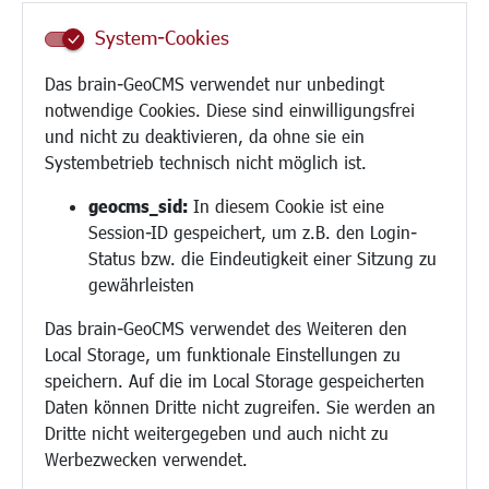
Inklusion
System-Cookies
Schule
Migration und Zusammenleben
Das brain-GeoCMS verwendet nur unbedingt
Demokratie leben
notwendige Cookies. Diese sind einwilligungsfrei
Ukrainehilfe
und nicht zu deaktivieren, da ohne sie ein
Hilfe für Geflüchtete
Systembetrieb technisch nicht möglich ist.
Religion
geocms_sid:
In diesem Cookie ist eine
Session-ID gespeichert, um z.B. den Login-
Bauen/Umwelt/Mobilität
Status bzw. die Eindeutigkeit einer Sitzung zu
Bebauungsplanung
gewährleisten
Umwelt/Klima/Abfall
Das brain-GeoCMS verwendet des Weiteren den
Verkehr/Mobilität
Local Storage, um funktionale Einstellungen zu
Glasfaserausbau
speichern. Auf die im Local Storage gespeicherten
Aktuelle Baustellen
Daten können Dritte nicht zugreifen. Sie werden an
Paddelteich
Dritte nicht weitergegeben und auch nicht zu
CINDY S
Werbezwecken verwendet.