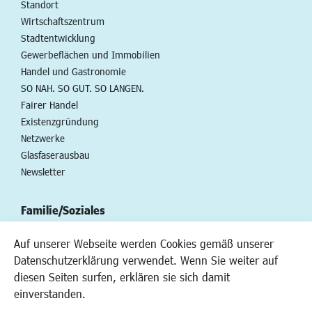
Standort
Wirtschaftszentrum
Stadtentwicklung
Gewerbeflächen und Immobilien
Handel und Gastronomie
SO NAH. SO GUT. SO LANGEN.
Fairer Handel
Existenzgründung
Netzwerke
Glasfaserausbau
Newsletter
Familie/Soziales
Kinderbetreuung
Auf unserer Webseite werden Cookies gemäß unserer
Kinder und Jugend
Datenschutzerklärung verwendet. Wenn Sie weiter auf
Institutionen für Familien
diesen Seiten surfen, erklären sie sich damit
Frauen
einverstanden.
Senioren/Haltestelle