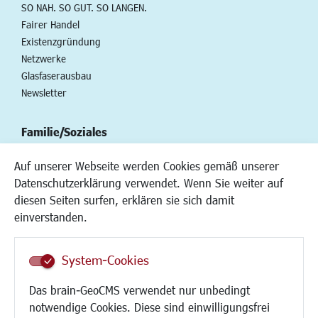
SO NAH. SO GUT. SO LANGEN.
Fairer Handel
Existenzgründung
Netzwerke
Glasfaserausbau
Newsletter
Familie/Soziales
Kinderbetreuung
Auf unserer Webseite werden Cookies gemäß unserer
Kinder und Jugend
Datenschutzerklärung verwendet. Wenn Sie weiter auf
Institutionen für Familien
diesen Seiten surfen, erklären sie sich damit
Frauen
einverstanden.
Senioren/Haltestelle
Inklusion
System-Cookies
Schule
Migration und Zusammenleben
Das brain-GeoCMS verwendet nur unbedingt
Demokratie leben
notwendige Cookies. Diese sind einwilligungsfrei
Ukrainehilfe