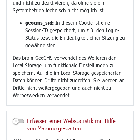
und nicht zu deaktivieren, da ohne sie ein
Hilfe für Geflüchtete
Systembetrieb technisch nicht möglich ist.
Religion
geocms_sid:
In diesem Cookie ist eine
Session-ID gespeichert, um z.B. den Login-
Bauen/Umwelt/Mobilität
Status bzw. die Eindeutigkeit einer Sitzung zu
Bebauungsplanung
gewährleisten
Umwelt/Klima/Abfall
Das brain-GeoCMS verwendet des Weiteren den
Verkehr/Mobilität
Local Storage, um funktionale Einstellungen zu
Glasfaserausbau
speichern. Auf die im Local Storage gespeicherten
Aktuelle Baustellen
Daten können Dritte nicht zugreifen. Sie werden an
Paddelteich
Dritte nicht weitergegeben und auch nicht zu
CINDY S
Werbezwecken verwendet.
Kultur/Freizeit/Tourismus
Veranstaltungen
Erfassen einer Webstatistik mit Hilfe
Neue Stadthalle Langen
von Matomo gestatten
Stadtporträt