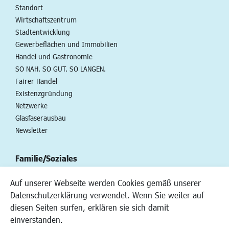
Standort
Wirtschaftszentrum
Stadtentwicklung
Gewerbeflächen und Immobilien
Handel und Gastronomie
SO NAH. SO GUT. SO LANGEN.
Fairer Handel
Existenzgründung
Netzwerke
Glasfaserausbau
Newsletter
Familie/Soziales
Kinderbetreuung
Auf unserer Webseite werden Cookies gemäß unserer
Kinder und Jugend
Datenschutzerklärung verwendet. Wenn Sie weiter auf
Institutionen für Familien
diesen Seiten surfen, erklären sie sich damit
Frauen
einverstanden.
Senioren/Haltestelle