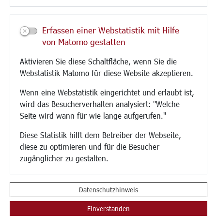
Kultur/Freizeit/Tourismus
Veranstaltungen
Erfassen einer Webstatistik mit Hilfe
Neue Stadthalle Langen
von Matomo gestatten
Stadtporträt
Aktivieren Sie diese Schaltfläche, wenn Sie die
Bäder
Webstatistik Matomo für diese Website akzeptieren.
Musikschule
Volkshochschule
Wenn eine Webstatistik eingerichtet und erlaubt ist,
Stadtbücherei
wird das Besucherverhalten analysiert: "Welche
Stadtarchiv
Seite wird wann für wie lange aufgerufen."
Museen
Hotels/Unterkünfte
Diese Statistik hilft dem Betreiber der Webseite,
Gastronomie
diese zu optimieren und für die Besucher
Kunstszene
zugänglicher zu gestalten.
Feste und Märkte
Sport
Vereine und Institutionen
Datenschutzhinweis
Einverstanden