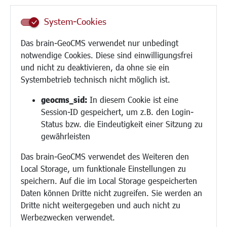
Inklusion
System-Cookies
Schule
Migration und Zusammenleben
Das brain-GeoCMS verwendet nur unbedingt
Demokratie leben
notwendige Cookies. Diese sind einwilligungsfrei
Ukrainehilfe
und nicht zu deaktivieren, da ohne sie ein
Hilfe für Geflüchtete
Systembetrieb technisch nicht möglich ist.
Religion
geocms_sid:
In diesem Cookie ist eine
Session-ID gespeichert, um z.B. den Login-
Bauen/Umwelt/Mobilität
Status bzw. die Eindeutigkeit einer Sitzung zu
Bebauungsplanung
gewährleisten
Umwelt/Klima/Abfall
Das brain-GeoCMS verwendet des Weiteren den
Verkehr/Mobilität
Local Storage, um funktionale Einstellungen zu
Glasfaserausbau
speichern. Auf die im Local Storage gespeicherten
Aktuelle Baustellen
Daten können Dritte nicht zugreifen. Sie werden an
Paddelteich
Dritte nicht weitergegeben und auch nicht zu
CINDY S
Werbezwecken verwendet.