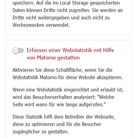
speichern. Auf die im Local Storage gespeicherten
Aktuelle Baustellen
Daten können Dritte nicht zugreifen. Sie werden an
Paddelteich
Dritte nicht weitergegeben und auch nicht zu
CINDY S
Werbezwecken verwendet.
Kultur/Freizeit/Tourismus
Veranstaltungen
Erfassen einer Webstatistik mit Hilfe
Neue Stadthalle Langen
von Matomo gestatten
Stadtporträt
Aktivieren Sie diese Schaltfläche, wenn Sie die
Bäder
Webstatistik Matomo für diese Website akzeptieren.
Musikschule
Volkshochschule
Wenn eine Webstatistik eingerichtet und erlaubt ist,
Stadtbücherei
wird das Besucherverhalten analysiert: "Welche
Stadtarchiv
Seite wird wann für wie lange aufgerufen."
Museen
Hotels/Unterkünfte
Diese Statistik hilft dem Betreiber der Webseite,
Gastronomie
diese zu optimieren und für die Besucher
Kunstszene
zugänglicher zu gestalten.
Feste und Märkte