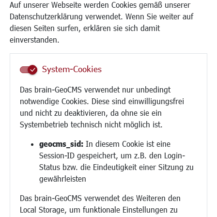
Kinderbetreuung
Auf unserer Webseite werden Cookies gemäß unserer
Kinder und Jugend
Datenschutzerklärung verwendet. Wenn Sie weiter auf
Institutionen für Familien
diesen Seiten surfen, erklären sie sich damit
Frauen
einverstanden.
Senioren/Haltestelle
Inklusion
System-Cookies
Schule
Migration und Zusammenleben
Das brain-GeoCMS verwendet nur unbedingt
Demokratie leben
notwendige Cookies. Diese sind einwilligungsfrei
Ukrainehilfe
und nicht zu deaktivieren, da ohne sie ein
Hilfe für Geflüchtete
Systembetrieb technisch nicht möglich ist.
Religion
geocms_sid:
In diesem Cookie ist eine
Session-ID gespeichert, um z.B. den Login-
Bauen/Umwelt/Mobilität
Status bzw. die Eindeutigkeit einer Sitzung zu
Bebauungsplanung
gewährleisten
Umwelt/Klima/Abfall
Das brain-GeoCMS verwendet des Weiteren den
Verkehr/Mobilität
Local Storage, um funktionale Einstellungen zu
Glasfaserausbau