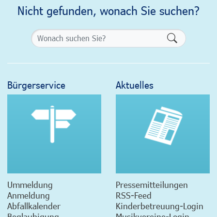
Nicht gefunden, wonach Sie suchen?
Formularsch
Bürgerservice
Aktuelles
Ummeldung
Pressemitteilungen
Anmeldung
RSS-Feed
Abfallkalender
Kinderbetreuung-Login
Beglaubigung
Musikvereine-Login