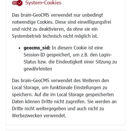
System-Cookies
Schule
Migration und Zusammenleben
Das brain-GeoCMS verwendet nur unbedingt
Demokratie leben
notwendige Cookies. Diese sind einwilligungsfrei
Ukrainehilfe
und nicht zu deaktivieren, da ohne sie ein
Hilfe für Geflüchtete
Systembetrieb technisch nicht möglich ist.
Religion
geocms_sid:
In diesem Cookie ist eine
Session-ID gespeichert, um z.B. den Login-
Bauen/Umwelt/Mobilität
Status bzw. die Eindeutigkeit einer Sitzung zu
Bebauungsplanung
gewährleisten
Umwelt/Klima/Abfall
Das brain-GeoCMS verwendet des Weiteren den
Verkehr/Mobilität
Local Storage, um funktionale Einstellungen zu
Glasfaserausbau
speichern. Auf die im Local Storage gespeicherten
Aktuelle Baustellen
Daten können Dritte nicht zugreifen. Sie werden an
Paddelteich
Dritte nicht weitergegeben und auch nicht zu
CINDY S
Werbezwecken verwendet.
Kultur/Freizeit/Tourismus