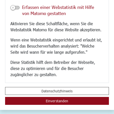
Veranstaltungen
Erfassen einer Webstatistik mit Hilfe
Neue Stadthalle Langen
von Matomo gestatten
Stadtporträt
Aktivieren Sie diese Schaltfläche, wenn Sie die
Bäder
Webstatistik Matomo für diese Website akzeptieren.
Musikschule
Volkshochschule
Wenn eine Webstatistik eingerichtet und erlaubt ist,
Stadtbücherei
wird das Besucherverhalten analysiert: "Welche
Stadtarchiv
Seite wird wann für wie lange aufgerufen."
Museen
Hotels/Unterkünfte
Diese Statistik hilft dem Betreiber der Webseite,
Gastronomie
diese zu optimieren und für die Besucher
Kunstszene
zugänglicher zu gestalten.
Feste und Märkte
Sport
Vereine und Institutionen
Datenschutzhinweis
Einverstanden