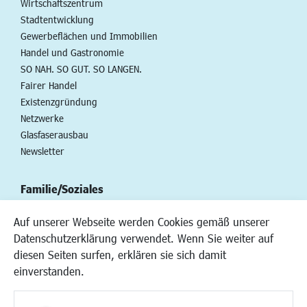
Wirtschaftszentrum
Stadtentwicklung
Gewerbeflächen und Immobilien
Handel und Gastronomie
SO NAH. SO GUT. SO LANGEN.
Fairer Handel
Existenzgründung
Netzwerke
Glasfaserausbau
Newsletter
Familie/Soziales
Kinderbetreuung
Auf unserer Webseite werden Cookies gemäß unserer
Kinder und Jugend
Datenschutzerklärung verwendet. Wenn Sie weiter auf
Institutionen für Familien
diesen Seiten surfen, erklären sie sich damit
Frauen
einverstanden.
Senioren/Haltestelle
Inklusion