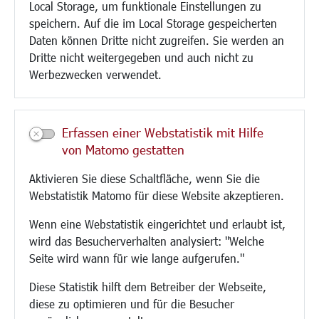
Local Storage, um funktionale Einstellungen zu
Glasfaserausbau
speichern. Auf die im Local Storage gespeicherten
Aktuelle Baustellen
Daten können Dritte nicht zugreifen. Sie werden an
Paddelteich
Dritte nicht weitergegeben und auch nicht zu
CINDY S
Werbezwecken verwendet.
Kultur/Freizeit/Tourismus
Veranstaltungen
Erfassen einer Webstatistik mit Hilfe
Neue Stadthalle Langen
von Matomo gestatten
Stadtporträt
Aktivieren Sie diese Schaltfläche, wenn Sie die
Bäder
Webstatistik Matomo für diese Website akzeptieren.
Musikschule
Volkshochschule
Wenn eine Webstatistik eingerichtet und erlaubt ist,
Stadtbücherei
wird das Besucherverhalten analysiert: "Welche
Stadtarchiv
Seite wird wann für wie lange aufgerufen."
Museen
Hotels/Unterkünfte
Diese Statistik hilft dem Betreiber der Webseite,
Gastronomie
diese zu optimieren und für die Besucher
Kunstszene