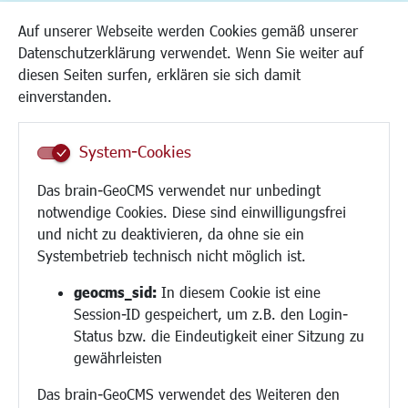
Kinderbetreuung
Auf unserer Webseite werden Cookies gemäß unserer
Kinder und Jugend
Datenschutzerklärung verwendet. Wenn Sie weiter auf
Institutionen für Familien
diesen Seiten surfen, erklären sie sich damit
Frauen
einverstanden.
Senioren/Haltestelle
Inklusion
System-Cookies
Schule
Migration und Zusammenleben
Das brain-GeoCMS verwendet nur unbedingt
Demokratie leben
notwendige Cookies. Diese sind einwilligungsfrei
Ukrainehilfe
und nicht zu deaktivieren, da ohne sie ein
Hilfe für Geflüchtete
Systembetrieb technisch nicht möglich ist.
Religion
geocms_sid:
In diesem Cookie ist eine
Session-ID gespeichert, um z.B. den Login-
Bauen/Umwelt/Mobilität
Status bzw. die Eindeutigkeit einer Sitzung zu
Bebauungsplanung
gewährleisten
Umwelt/Klima/Abfall
Das brain-GeoCMS verwendet des Weiteren den
Verkehr/Mobilität