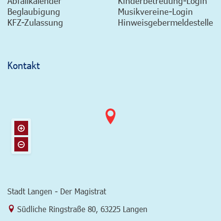
Abfallkalender
Kinderbetreuung-Login
Beglaubigung
Musikvereine-Login
KFZ-Zulassung
Hinweisgebermeldestelle
Kontakt
Stadt Langen - Der Magistrat
Link zur Google-Maps Navigation
Südliche Ringstraße 80
,
63225 Langen