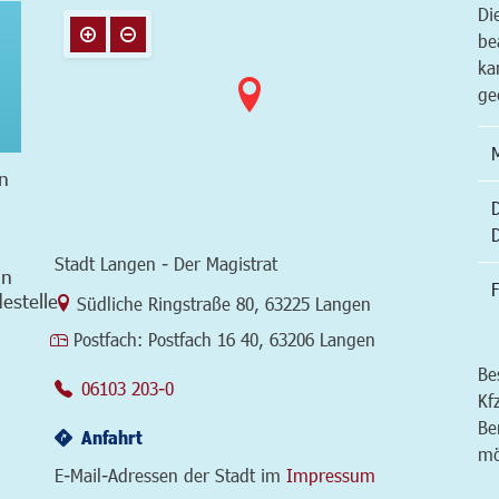
Di
be
ka
ge
n
Stadt Langen - Der Magistrat
in
F
estelle
Link zur Google-Maps Navigation
Südliche Ringstraße 80
,
63225 Langen
Postfach:
Postfach 16 40, 63206 Langen
Be
06103 203-0
Kf
Be
Anfahrt
mö
E-Mail-Adressen der Stadt im
Impressum