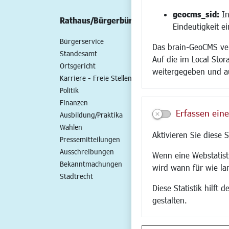
geocms_sid:
In
Rathaus/Bürgerbüro
Wirtschaft/St
Eindeutigkeit e
Bürgerservice
Standort
Das brain-GeoCMS ver
Standesamt
Wirtschaftszent
Auf die im Local Stor
Ortsgericht
Stadtentwicklun
weitergegeben und a
Karriere - Freie Stellen
Gewerbeflächen 
Politik
Handel und Gast
Finanzen
SO NAH. SO GUT.
Erfassen eine
Ausbildung/Praktika
Fairer Handel
Wahlen
Existenzgründun
Aktivieren Sie diese 
Pressemitteilungen
Netzwerke
Ausschreibungen
Glasfaserausbau
Wenn eine Webstatisti
Bekanntmachungen
Newsletter
wird wann für wie la
Stadtrecht
Diese Statistik hilft
gestalten.