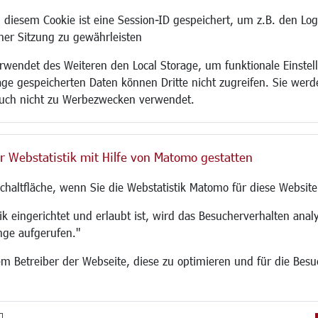
 diesem Cookie ist eine Session-ID gespeichert, um z.B. den Log
adtentwicklung
Familie/Soziales
Bauen/Umwelt
iner Sitzung zu gewährleisten
Kinderbetreuung
Bebauungsplanu
wendet des Weiteren den Local Storage, um funktionale Einstel
rum
Kinder und Jugend
Umwelt/Klima/Abf
age gespeicherten Daten können Dritte nicht zugreifen. Sie werde
g
Institutionen für Familien
Verkehr/Mobilitä
uch nicht zu Werbezwecken verwendet.
und Immobilien
Frauen
Glasfaserausbau
ronomie
Senioren/Haltestelle
Aktuelle Baustell
 SO LANGEN.
Inklusion
Paddelteich
r Webstatistik mit Hilfe von Matomo gestatten
Schule
CINDY S
g
Migration und Zusammenleben
Schaltfläche, wenn Sie die Webstatistik Matomo für diese Website
Demokratie leben
Ukrainehilfe
k eingerichtet und erlaubt ist, wird das Besucherverhalten analy
Hilfe für Geflüchtete
nge aufgerufen."
Religion
 dem Betreiber der Webseite, diese zu optimieren und für die Bes