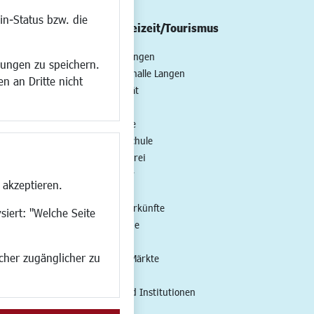
in-Status bzw. die
/Mobilität
Kultur/Freizeit/Tourismus
ng
Veranstaltungen
lungen zu speichern.
all
Neue Stadthalle Langen
n an Dritte nicht
t
Stadtporträt
Bäder
en
Musikschule
Volkshochschule
Stadtbücherei
Stadtarchiv
 akzeptieren.
Museen
Hotels/Unterkünfte
siert: "Welche Seite
Gastronomie
Kunstszene
ucher zugänglicher zu
Feste und Märkte
Sport
Vereine und Institutionen