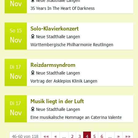
Neue Stadthalle Langen
Nov
35 Years In The Heart Of Darkness
Solo-Klavierkonzert
So 15
address
Neue Stadthalle Langen
Nov
Württembergische Philharmonie Reutlingen
Reizdarmsyndrom
Di 17
address
Neue Stadthalle Langen
Nov
Vortrag der Asklepios Klinik Langen
Musik liegt in der Luft
Di 17
address
Neue Stadthalle Langen
Nov
Eine musikalische Hommage an Caterina Valente
46-60 von 118
««
«
...
2
3
4
5
6
...
»
»»