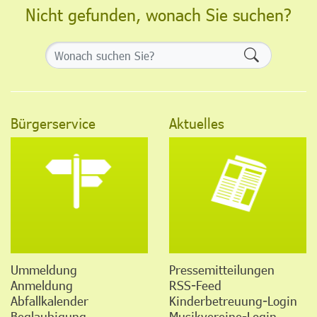
Nicht gefunden, wonach Sie suchen?
Formularsch
Bürgerservice
Aktuelles
Ummeldung
Pressemitteilungen
Anmeldung
RSS-Feed
Abfallkalender
Kinderbetreuung-Login
Beglaubigung
Musikvereine-Login