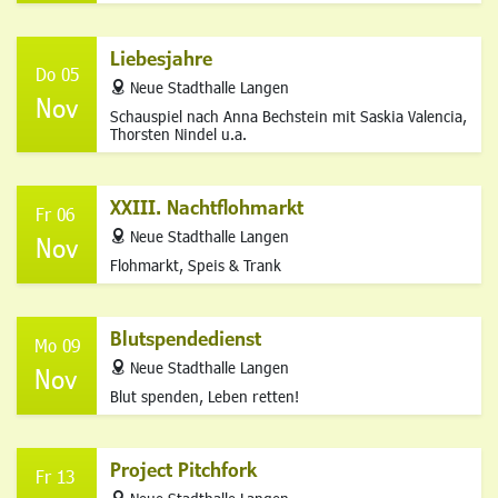
Liebesjahre
Do 05
address
Neue Stadthalle Langen
Nov
Schauspiel nach Anna Bechstein mit Saskia Valencia,
Thorsten Nindel u.a.
XXIII. Nachtflohmarkt
Fr 06
address
Neue Stadthalle Langen
Nov
Flohmarkt, Speis & Trank
Blutspendedienst
Mo 09
address
Neue Stadthalle Langen
Nov
Blut spenden, Leben retten!
Project Pitchfork
Fr 13
address