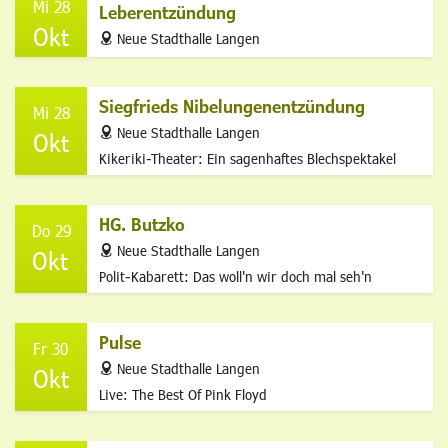
Mi 28
Leberentzündung
Okt
address
Neue Stadthalle Langen
Siegfrieds Nibelungenentzündung
Mi 28
address
Neue Stadthalle Langen
Okt
Kikeriki-Theater: Ein sagenhaftes Blechspektakel
HG. Butzko
Do 29
address
Neue Stadthalle Langen
Okt
Polit-Kabarett: Das woll'n wir doch mal seh'n
Pulse
Fr 30
address
Neue Stadthalle Langen
Okt
Live: The Best Of Pink Floyd