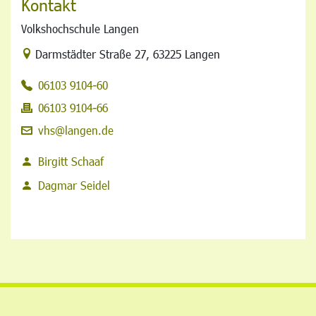
Kontakt
Volkshochschule Langen
Link zur Google-Maps Navigation
Darmstädter Straße 27
,
63225 Langen
06103 9104-60
06103 9104-66
vhs@langen.de
Birgitt Schaaf
Dagmar Seidel