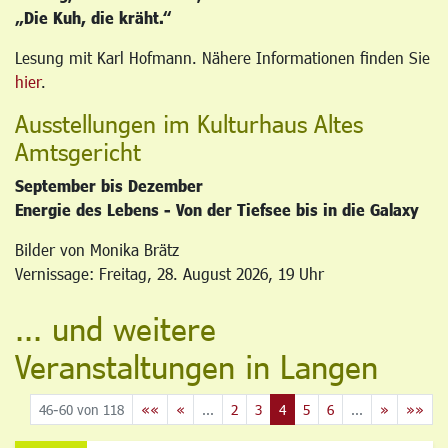
„Die Kuh, die kräht.“
Lesung mit Karl Hofmann. Nähere Informationen finden Sie
hier
.
Ausstellungen im Kulturhaus Altes
Amtsgericht
September bis Dezember
Energie des Lebens - Von der Tiefsee bis in die Galaxy
Bilder von Monika Brätz
Vernissage: Freitag, 28. August 2026, 19 Uhr
... und weitere
Veranstaltungen in Langen
46-60 von 118
««
«
...
2
3
4
5
6
...
»
»»