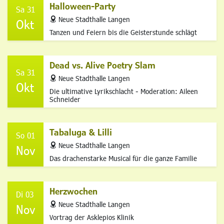
Halloween-Party
Sa 31
address
Neue Stadthalle Langen
Okt
Tanzen und Feiern bis die Geisterstunde schlägt
Dead vs. Alive Poetry Slam
Sa 31
address
Neue Stadthalle Langen
Okt
Die ultimative Lyrikschlacht - Moderation: Aileen
Schneider
Tabaluga & Lilli
So 01
address
Neue Stadthalle Langen
Nov
Das drachenstarke Musical für die ganze Familie
Herzwochen
Di 03
address
Neue Stadthalle Langen
Nov
Vortrag der Asklepios Klinik