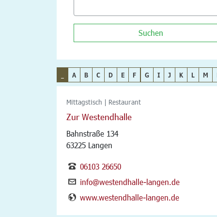
Suchen
_
A
B
C
D
E
F
G
I
J
K
L
M
Mittagstisch | Restaurant
Zur Westendhalle
Bahnstraße 134
63225 Langen
06103 26650
info@westendhalle-langen.de
www.westendhalle-langen.de