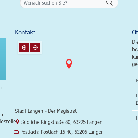
Formularsch
Kontakt
Öf
Di
be
ka
ge
n
Stadt Langen - Der Magistrat
in
F
estelle
Link zur Google-Maps Navigation
Südliche Ringstraße 80
,
63225 Langen
Postfach:
Postfach 16 40, 63206 Langen