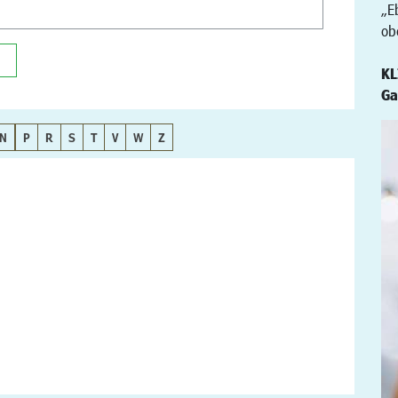
„E
ob
KL
Ga
N
P
R
S
T
V
W
Z