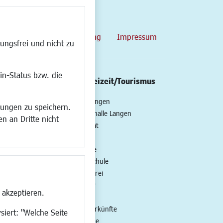
map
Datenschutzerklärung
Impressum
ungsfrei und nicht zu
in-Status bzw. die
/Mobilität
Kultur/Freizeit/Tourismus
ng
Veranstaltungen
lungen zu speichern.
all
Neue Stadthalle Langen
n an Dritte nicht
t
Stadtporträt
Bäder
en
Musikschule
Volkshochschule
Stadtbücherei
Stadtarchiv
 akzeptieren.
Museen
Hotels/Unterkünfte
siert: "Welche Seite
Gastronomie