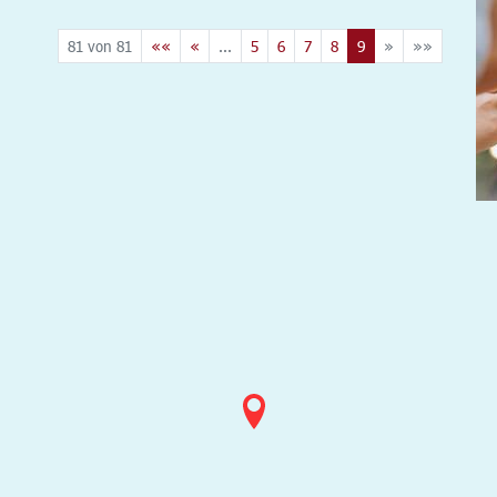
81 von 81
««
«
...
5
6
7
8
9
»
»»