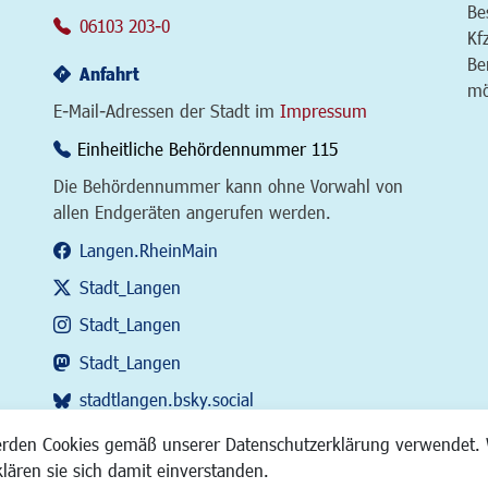
Be
06103 203-0
Kf
Be
Anfahrt
mö
E-Mail-Adressen der Stadt im
Impressum
Einheitliche Behördennummer 115
Die Behördennummer kann ohne Vorwahl von
allen Endgeräten angerufen werden.
Langen.RheinMain
Stadt_Langen
Stadt_Langen
Stadt_Langen
stadtlangen.bsky.social
RSS-Feed
erden Cookies gemäß unserer Datenschutzerklärung verwendet. 
klären sie sich damit einverstanden.