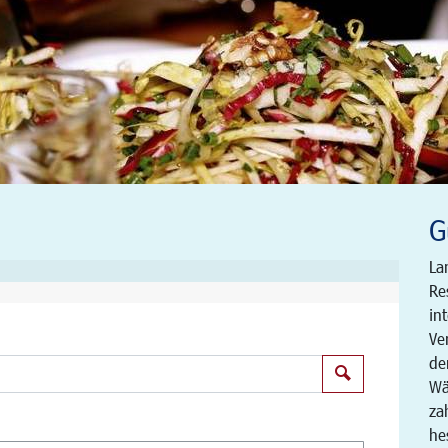
G
La
Re
in
Ve
de
Suchen
Wä
za
he