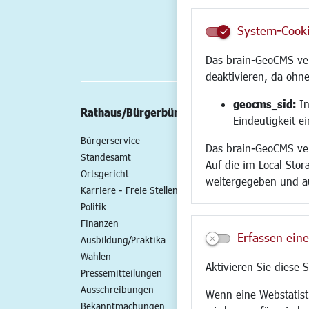
System-Cook
Das brain-GeoCMS ver
deaktivieren, da ohne
geocms_sid:
In
Rathaus/Bürgerbüro
Wirtschaft/St
Eindeutigkeit e
Bürgerservice
Standort
Das brain-GeoCMS ver
Standesamt
Wirtschaftszent
Auf die im Local Stor
Ortsgericht
Stadtentwicklun
weitergegeben und a
Karriere - Freie Stellen
Gewerbeflächen 
Politik
Handel und Gast
Finanzen
SO NAH. SO GUT.
Erfassen eine
Ausbildung/Praktika
Fairer Handel
Wahlen
Existenzgründun
Aktivieren Sie diese 
Pressemitteilungen
Netzwerke
Ausschreibungen
Glasfaserausbau
Wenn eine Webstatisti
Bekanntmachungen
Newsletter