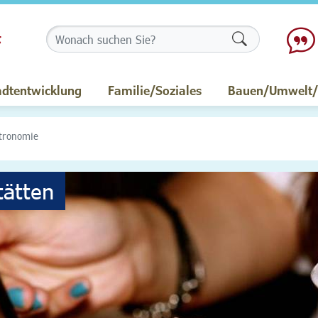
Formularschalt
adtentwicklung
Familie/Soziales
Bauen/Umwelt/M
tronomie
tätten