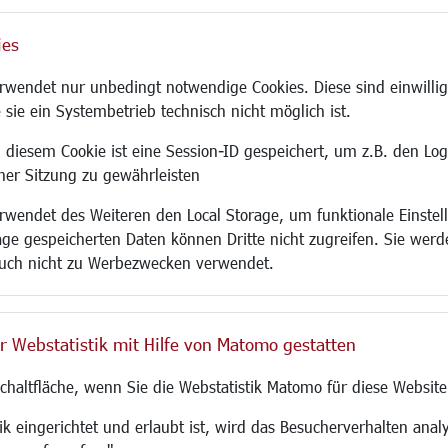
ies
Site
wendet nur unbedingt notwendige Cookies. Diese sind einwillig
 sie ein Systembetrieb technisch nicht möglich ist.
 diesem Cookie ist eine Session-ID gespeichert, um z.B. den Log
adtentwicklung
Familie/Soziales
Bauen/Umwelt
iner Sitzung zu gewährleisten
Kinderbetreuung
Bebauungsplanu
wendet des Weiteren den Local Storage, um funktionale Einstel
rum
Kinder und Jugend
Umwelt/Klima/Abf
age gespeicherten Daten können Dritte nicht zugreifen. Sie werde
g
Institutionen für Familien
Verkehr/Mobilitä
uch nicht zu Werbezwecken verwendet.
und Immobilien
Frauen
Glasfaserausbau
ronomie
Senioren/Haltestelle
Aktuelle Baustell
 SO LANGEN.
Inklusion
Paddelteich
r Webstatistik mit Hilfe von Matomo gestatten
Schule
CINDY S
g
Migration und Zusammenleben
Schaltfläche, wenn Sie die Webstatistik Matomo für diese Website
Demokratie leben
Ukrainehilfe
k eingerichtet und erlaubt ist, wird das Besucherverhalten analy
Hilfe für Geflüchtete