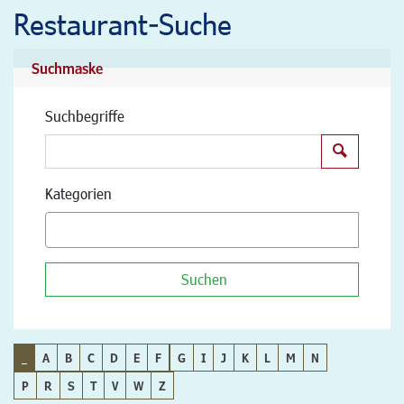
Restaurant-Suche
Suchmaske
Suchbegriffe
Suchen
Kategorien
Suchen
_
A
B
C
D
E
F
G
I
J
K
L
M
N
P
R
S
T
V
W
Z