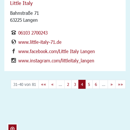
Little Italy
Bahnstraße 71
63225 Langen
06103 2700243
www.little-italy-71.de
www.facebook.com/Little Italy Langen
www.instagram.com/littleitaly_langen
31-40 von 81
««
«
...
2
3
4
5
6
...
»
»»