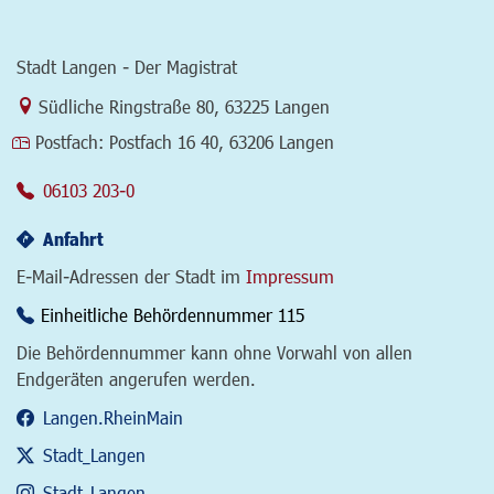
Stadt Langen - Der Magistrat
Link zur Google-Maps Navigation
Südliche Ringstraße 80
,
63225 Langen
Postfach:
Postfach 16 40, 63206 Langen
06103 203-0
Anfahrt
E-Mail-Adressen der Stadt im
Impressum
Einheitliche Behördennummer 115
Die Behördennummer kann ohne Vorwahl von allen
Endgeräten angerufen werden.
Langen.RheinMain
Stadt_Langen
Stadt_Langen