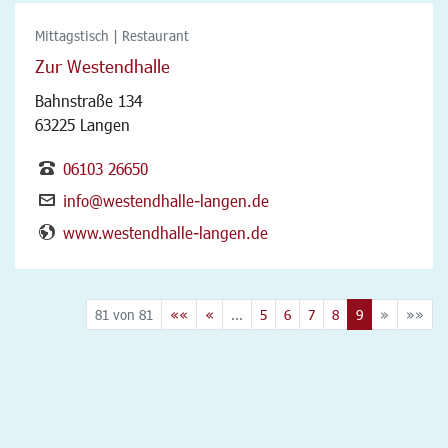
Mittagstisch | Restaurant
Zur Westendhalle
Bahnstraße 134
63225 Langen
06103 26650
info@westendhalle-langen.de
www.westendhalle-langen.de
81 von 81
««
«
...
5
6
7
8
9
»
»»