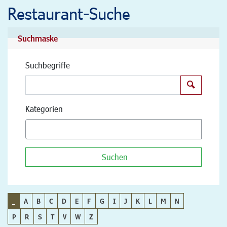
Restaurant-Suche
Suchmaske
Suchbegriffe
Suchen
Kategorien
Suchen
_
A
B
C
D
E
F
G
I
J
K
L
M
N
P
R
S
T
V
W
Z