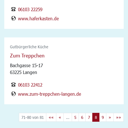
06103 22259
www.haferkasten.de
Gutbürgerliche Küche
Zum Treppchen
Bachgasse 15-17
63225 Langen
06103 22412
www.zum-treppchen-langen.de
71-80 von 81
««
«
...
5
6
7
8
9
»
»»