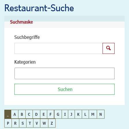
Restaurant-Suche
Suchmaske
Suchbegriffe
Suchen
Kategorien
Suchen
_
A
B
C
D
E
F
G
I
J
K
L
M
N
P
R
S
T
V
W
Z