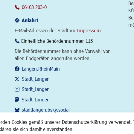
Be
06103 203-0
Kf
Be
Anfahrt
mö
E-Mail-Adressen der Stadt im
Impressum
Einheitliche Behördennummer 115
Die Behördennummer kann ohne Vorwahl von
allen Endgeräten angerufen werden.
Langen.RheinMain
Stadt_Langen
Stadt_Langen
Stadt_Langen
stadtlangen.bsky.social
RSS-Feed
erden Cookies gemäß unserer Datenschutzerklärung verwendet. 
klären sie sich damit einverstanden.