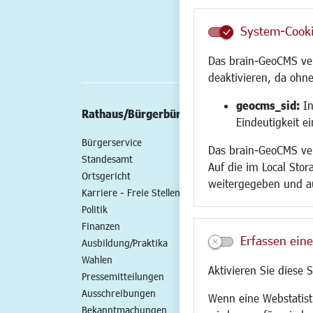
System-Cook
Das brain-GeoCMS ver
deaktivieren, da ohne
geocms_sid:
In
Rathaus/Bürgerbüro
Wirtschaft/St
Eindeutigkeit e
Bürgerservice
Standort
Das brain-GeoCMS ver
Standesamt
Wirtschaftszent
Auf die im Local Stor
Ortsgericht
Stadtentwicklun
weitergegeben und a
Karriere - Freie Stellen
Gewerbeflächen 
Politik
Handel und Gast
Finanzen
SO NAH. SO GUT.
Erfassen eine
Ausbildung/Praktika
Fairer Handel
Wahlen
Existenzgründun
Aktivieren Sie diese 
Pressemitteilungen
Netzwerke
Ausschreibungen
Glasfaserausbau
Wenn eine Webstatisti
Bekanntmachungen
Newsletter