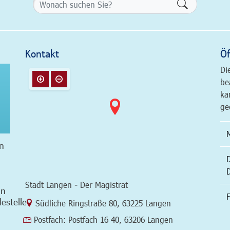
Formularsch
Kontakt
Öf
Di
be
ka
ge
n
Stadt Langen - Der Magistrat
in
F
estelle
Link zur Google-Maps Navigation
Südliche Ringstraße 80
,
63225 Langen
Postfach:
Postfach 16 40, 63206 Langen