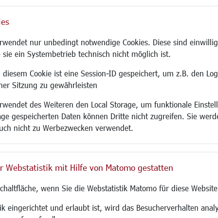
ies
Site
wendet nur unbedingt notwendige Cookies. Diese sind einwillig
 sie ein Systembetrieb technisch nicht möglich ist.
 diesem Cookie ist eine Session-ID gespeichert, um z.B. den Log
adtentwicklung
Familie/Soziales
Bauen/Umwelt
iner Sitzung zu gewährleisten
Kinderbetreuung
Bebauungsplanu
wendet des Weiteren den Local Storage, um funktionale Einstel
rum
Kinder und Jugend
Umwelt/Klima/Abf
age gespeicherten Daten können Dritte nicht zugreifen. Sie werde
g
Institutionen für Familien
Verkehr/Mobilitä
uch nicht zu Werbezwecken verwendet.
und Immobilien
Frauen
Glasfaserausbau
ronomie
Senioren/Haltestelle
Aktuelle Baustell
 SO LANGEN.
Inklusion
Paddelteich
r Webstatistik mit Hilfe von Matomo gestatten
Schule
CINDY S
g
Migration und Zusammenleben
Schaltfläche, wenn Sie die Webstatistik Matomo für diese Website
Demokratie leben
Ukrainehilfe
k eingerichtet und erlaubt ist, wird das Besucherverhalten analy
Hilfe für Geflüchtete