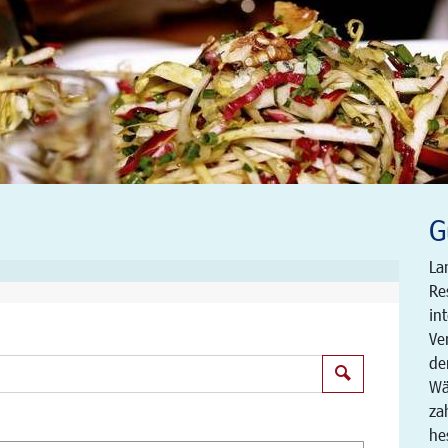
G
La
Re
in
Ve
de
Suchen
Wä
za
he