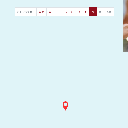
81 von 81
««
«
...
5
6
7
8
9
»
»»