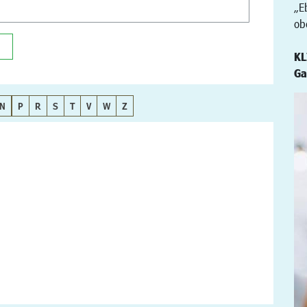
„E
ob
KL
Ga
N
P
R
S
T
V
W
Z