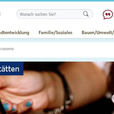
Formularschalt
adtentwicklung
Familie/Soziales
Bauen/Umwelt/M
tronomie
tätten