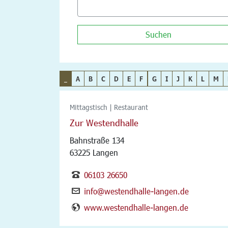
Suchen
_
A
B
C
D
E
F
G
I
J
K
L
M
Mittagstisch | Restaurant
Zur Westendhalle
Bahnstraße 134
63225 Langen
06103 26650
info@westendhalle-langen.de
www.westendhalle-langen.de