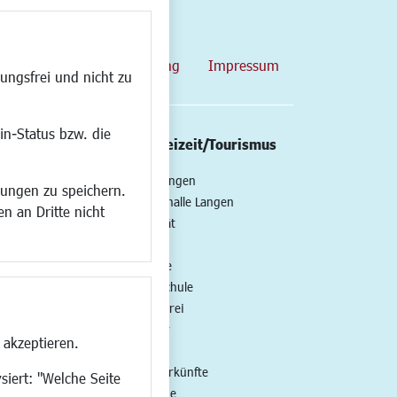
map
Datenschutzerklärung
Impressum
ungsfrei und nicht zu
in-Status bzw. die
/Mobilität
Kultur/Freizeit/Tourismus
ng
Veranstaltungen
lungen zu speichern.
all
Neue Stadthalle Langen
n an Dritte nicht
t
Stadtporträt
Bäder
en
Musikschule
Volkshochschule
Stadtbücherei
Stadtarchiv
 akzeptieren.
Museen
Hotels/Unterkünfte
siert: "Welche Seite
Gastronomie