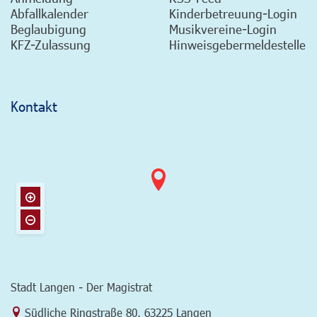
Abfallkalender
Kinderbetreuung-Login
Beglaubigung
Musikvereine-Login
KFZ-Zulassung
Hinweisgebermeldestelle
Kontakt
Stadt Langen - Der Magistrat
Link zur Google-Maps Navigation
Südliche Ringstraße 80
,
63225 Langen