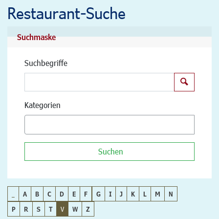
Restaurant-Suche
Suchmaske
Suchbegriffe
Suchen
Kategorien
Suchen
_
A
B
C
D
E
F
G
I
J
K
L
M
N
P
R
S
T
V
W
Z