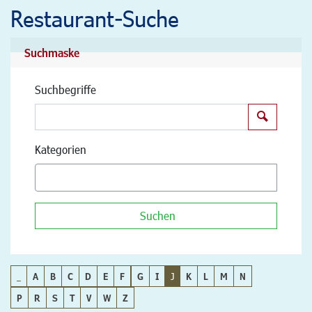
Restaurant-Suche
Suchmaske
Suchbegriffe
Suchen
Kategorien
Suchen
_
A
B
C
D
E
F
G
I
J
K
L
M
N
P
R
S
T
V
W
Z