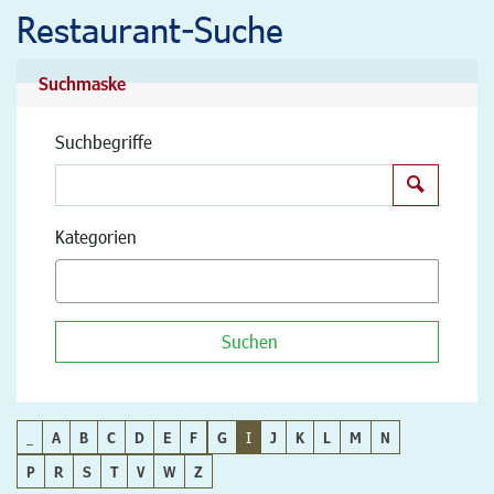
Restaurant-Suche
Suchmaske
Suchbegriffe
Suchen
Kategorien
Suchen
_
A
B
C
D
E
F
G
I
J
K
L
M
N
P
R
S
T
V
W
Z