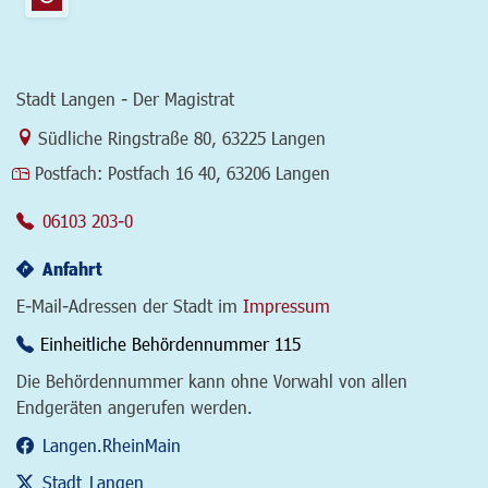
Stadt Langen - Der Magistrat
Link zur Google-Maps Navigation
Südliche Ringstraße 80
,
63225 Langen
Postfach:
Postfach 16 40, 63206 Langen
06103 203-0
Anfahrt
E-Mail-Adressen der Stadt im
Impressum
Einheitliche Behördennummer 115
Die Behördennummer kann ohne Vorwahl von allen
Endgeräten angerufen werden.
Langen.RheinMain
Stadt_Langen