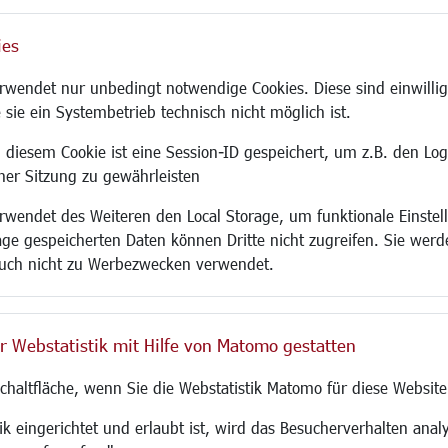
ies
Site
wendet nur unbedingt notwendige Cookies. Diese sind einwillig
 sie ein Systembetrieb technisch nicht möglich ist.
 diesem Cookie ist eine Session-ID gespeichert, um z.B. den Log
adtentwicklung
Familie/Soziales
Bauen/Umwelt
iner Sitzung zu gewährleisten
Kinderbetreuung
Bebauungsplanu
wendet des Weiteren den Local Storage, um funktionale Einstel
rum
Kinder und Jugend
Umwelt/Klima/Abf
age gespeicherten Daten können Dritte nicht zugreifen. Sie werde
g
Institutionen für Familien
Verkehr/Mobilitä
uch nicht zu Werbezwecken verwendet.
und Immobilien
Frauen
Glasfaserausbau
ronomie
Senioren/Haltestelle
Aktuelle Baustell
 SO LANGEN.
Inklusion
Paddelteich
r Webstatistik mit Hilfe von Matomo gestatten
Schule
CINDY S
g
Migration und Zusammenleben
Schaltfläche, wenn Sie die Webstatistik Matomo für diese Website
Demokratie leben
Ukrainehilfe
k eingerichtet und erlaubt ist, wird das Besucherverhalten analy
Hilfe für Geflüchtete