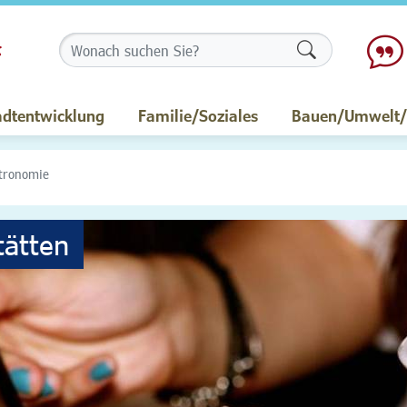
Formularschalt
adtentwicklung
Familie/Soziales
Bauen/Umwelt/M
tronomie
tätten