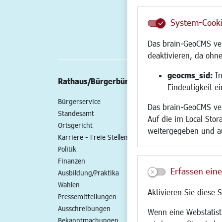
System-Cook
Das brain-GeoCMS ver
deaktivieren, da ohne
geocms_sid:
In
Rathaus/Bürgerbüro
Wirtschaft/St
Eindeutigkeit e
Bürgerservice
Standort
Das brain-GeoCMS ver
Standesamt
Wirtschaftszent
Auf die im Local Stor
Ortsgericht
Stadtentwicklun
weitergegeben und a
Karriere - Freie Stellen
Gewerbeflächen 
Politik
Handel und Gast
Finanzen
SO NAH. SO GUT.
Erfassen eine
Ausbildung/Praktika
Fairer Handel
Wahlen
Existenzgründun
Aktivieren Sie diese 
Pressemitteilungen
Netzwerke
Ausschreibungen
Glasfaserausbau
Wenn eine Webstatisti
Bekanntmachungen
Newsletter