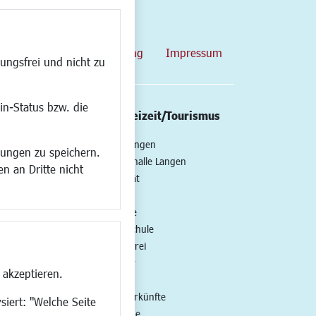
map
Datenschutzerklärung
Impressum
ungsfrei und nicht zu
in-Status bzw. die
/Mobilität
Kultur/Freizeit/Tourismus
ng
Veranstaltungen
lungen zu speichern.
all
Neue Stadthalle Langen
n an Dritte nicht
t
Stadtporträt
Bäder
en
Musikschule
Volkshochschule
Stadtbücherei
Stadtarchiv
 akzeptieren.
Museen
Hotels/Unterkünfte
siert: "Welche Seite
Gastronomie