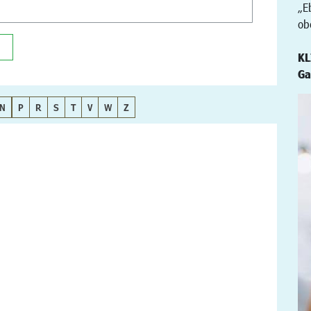
„E
ob
KL
Ga
N
P
R
S
T
V
W
Z