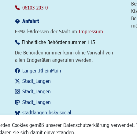
Be
06103 203-0
Kf
Be
Anfahrt
mö
E-Mail-Adressen der Stadt im
Impressum
Einheitliche Behördennummer 115
Die Behördennummer kann ohne Vorwahl von
allen Endgeräten angerufen werden.
Langen.RheinMain
Stadt_Langen
Stadt_Langen
Stadt_Langen
stadtlangen.bsky.social
RSS-Feed
erden Cookies gemäß unserer Datenschutzerklärung verwendet. 
klären sie sich damit einverstanden.