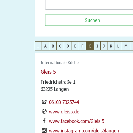
Suchen
_
A
B
C
D
E
F
G
I
J
K
L
M
Internationale Küche
Gleis 5
Friedrichstraße 1
63225 Langen
06103 7325744
www.gleis5.de
www.facebook.com/Gleis 5
www.instagram.com/gleis5langen