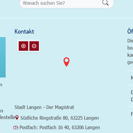
Formularsch
Kontakt
Öf
Di
be
ka
ge
n
Stadt Langen - Der Magistrat
in
F
estelle
Link zur Google-Maps Navigation
Südliche Ringstraße 80
,
63225 Langen
Postfach:
Postfach 16 40, 63206 Langen