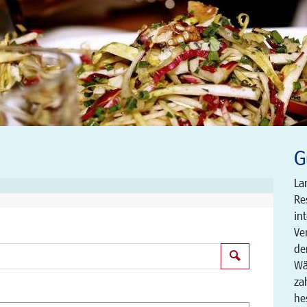
G
La
Re
in
Ve
de
Suchen
Wä
za
he