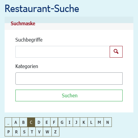
Restaurant-Suche
Suchmaske
Suchbegriffe
Suchen
Kategorien
Suchen
_
A
B
C
D
E
F
G
I
J
K
L
M
N
P
R
S
T
V
W
Z