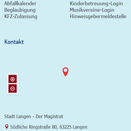
Abfallkalender
Kinderbetreuung-Login
Beglaubigung
Musikvereine-Login
KFZ-Zulassung
Hinweisgebermeldestelle
Kontakt
Stadt Langen - Der Magistrat
Link zur Google-Maps Navigation
Südliche Ringstraße 80
,
63225 Langen