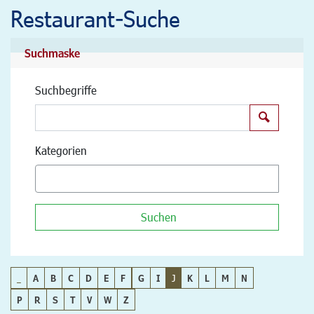
Restaurant-Suche
Suchmaske
Suchbegriffe
Suchen
Kategorien
Suchen
_
A
B
C
D
E
F
G
I
J
K
L
M
N
P
R
S
T
V
W
Z