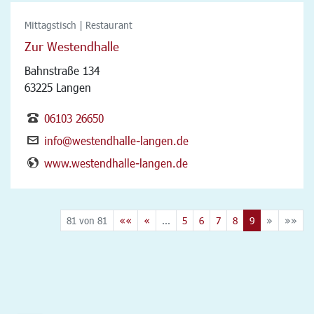
Mittagstisch | Restaurant
Zur Westendhalle
Bahnstraße 134
63225 Langen
06103 26650
info@westendhalle-langen.de
www.westendhalle-langen.de
81 von 81
««
«
...
5
6
7
8
9
»
»»