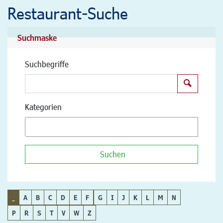
Restaurant-Suche
Suchmaske
Suchbegriffe
Suchen
Kategorien
Suchen
_
A
B
C
D
E
F
G
I
J
K
L
M
N
P
R
S
T
V
W
Z