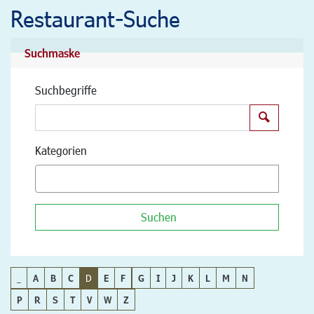
Restaurant-Suche
Suchmaske
Suchbegriffe
Suchen
Kategorien
Suchen
_
A
B
C
D
E
F
G
I
J
K
L
M
N
P
R
S
T
V
W
Z