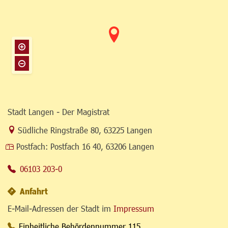
Stadt Langen - Der Magistrat
Link zur Google-Maps Navigation
Südliche Ringstraße 80
,
63225 Langen
Postfach:
Postfach 16 40, 63206 Langen
06103 203-0
Anfahrt
E-Mail-Adressen der Stadt im
Impressum
Einheitliche Behördennummer 115