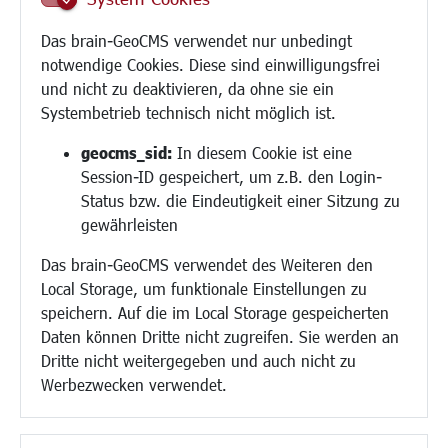
Schule
Migration und Zusammenleben
Das brain-GeoCMS verwendet nur unbedingt
Demokratie leben
notwendige Cookies. Diese sind einwilligungsfrei
Ukrainehilfe
und nicht zu deaktivieren, da ohne sie ein
Hilfe für Geflüchtete
Systembetrieb technisch nicht möglich ist.
Religion
geocms_sid:
In diesem Cookie ist eine
Session-ID gespeichert, um z.B. den Login-
Bauen/Umwelt/Mobilität
Status bzw. die Eindeutigkeit einer Sitzung zu
Bebauungsplanung
gewährleisten
Umwelt/Klima/Abfall
Das brain-GeoCMS verwendet des Weiteren den
Verkehr/Mobilität
Local Storage, um funktionale Einstellungen zu
Glasfaserausbau
speichern. Auf die im Local Storage gespeicherten
Aktuelle Baustellen
Daten können Dritte nicht zugreifen. Sie werden an
Paddelteich
Dritte nicht weitergegeben und auch nicht zu
CINDY S
Werbezwecken verwendet.
Kultur/Freizeit/Tourismus