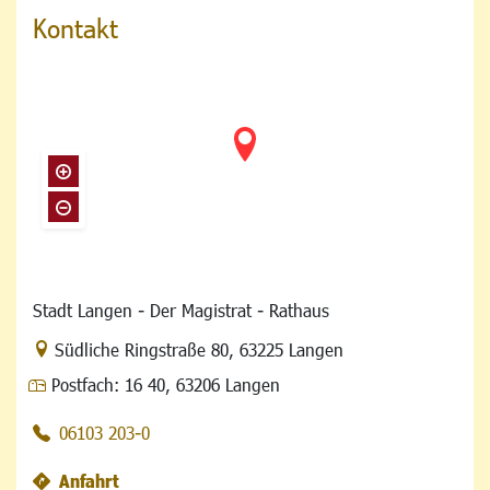
Kontakt
Stadt Langen - Der Magistrat - Rathaus
Link zur Google-Maps Navigation
Südliche Ringstraße 80
,
63225 Langen
Postfach:
16 40, 63206 Langen
06103 203-0
Anfahrt