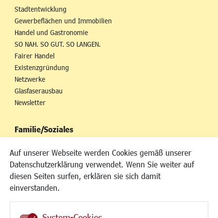
Stadtentwicklung
Gewerbeflächen und Immobilien
Handel und Gastronomie
SO NAH. SO GUT. SO LANGEN.
Fairer Handel
Existenzgründung
Netzwerke
Glasfaserausbau
Newsletter
Familie/Soziales
Kinderbetreuung
Auf unserer Webseite werden Cookies gemäß unserer
Kinder und Jugend
Datenschutzerklärung verwendet. Wenn Sie weiter auf
Institutionen für Familien
diesen Seiten surfen, erklären sie sich damit
Frauen
einverstanden.
Senioren/Haltestelle
Inklusion
System-Cookies