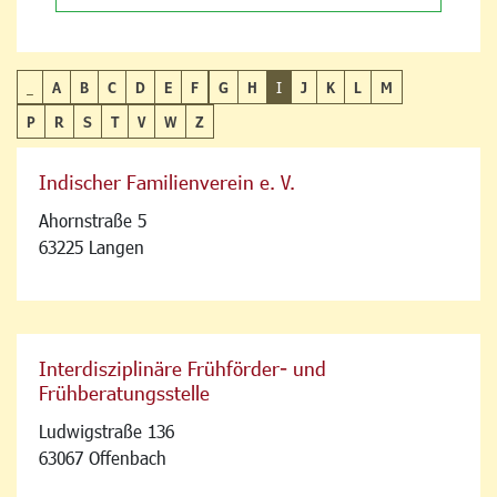
_
A
B
C
D
E
F
G
H
I
J
K
L
M
P
R
S
T
V
W
Z
Indischer Familienverein e. V.
Ahornstraße 5
63225 Langen
Interdisziplinäre Frühförder- und
Frühberatungsstelle
Ludwigstraße 136
63067 Offenbach