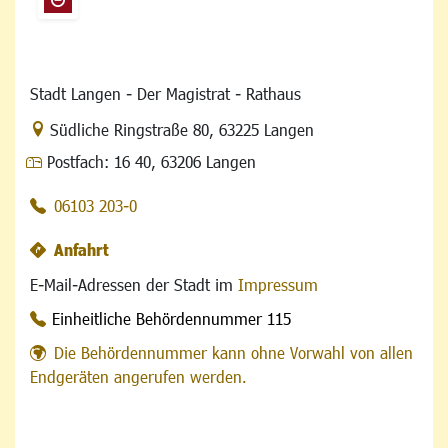
Stadt Langen - Der Magistrat - Rathaus
Link zur Google-Maps Navigation
Südliche Ringstraße 80
,
63225 Langen
Postfach:
16 40, 63206 Langen
06103 203-0
Anfahrt
E-Mail-Adressen der Stadt im
Impressum
Einheitliche Behördennummer 115
Die Behördennummer kann ohne Vorwahl von allen
Endgeräten angerufen werden.