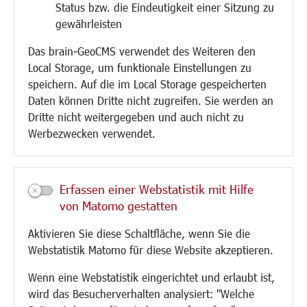
Status bzw. die Eindeutigkeit einer Sitzung zu
Bebauungsplanung
gewährleisten
Umwelt/Klima/Abfall
Das brain-GeoCMS verwendet des Weiteren den
Verkehr/Mobilität
Local Storage, um funktionale Einstellungen zu
Glasfaserausbau
speichern. Auf die im Local Storage gespeicherten
Aktuelle Baustellen
Daten können Dritte nicht zugreifen. Sie werden an
Paddelteich
Dritte nicht weitergegeben und auch nicht zu
CINDY S
Werbezwecken verwendet.
Kultur/Freizeit/Tourismus
Veranstaltungen
Erfassen einer Webstatistik mit Hilfe
Neue Stadthalle Langen
von Matomo gestatten
Stadtporträt
Aktivieren Sie diese Schaltfläche, wenn Sie die
Bäder
Webstatistik Matomo für diese Website akzeptieren.
Musikschule
Volkshochschule
Wenn eine Webstatistik eingerichtet und erlaubt ist,
Stadtbücherei
wird das Besucherverhalten analysiert: "Welche
Stadtarchiv