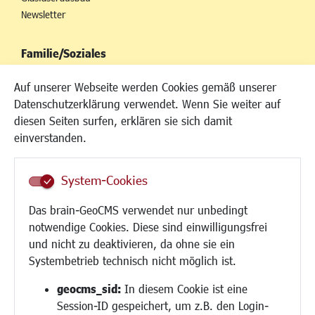
Newsletter
Familie/Soziales
Kinderbetreuung
Auf unserer Webseite werden Cookies gemäß unserer
Kinder und Jugend
Datenschutzerklärung verwendet. Wenn Sie weiter auf
Institutionen für Familien
diesen Seiten surfen, erklären sie sich damit
Frauen
einverstanden.
Senioren/Haltestelle
Inklusion
System-Cookies
Schule
Migration und Zusammenleben
Das brain-GeoCMS verwendet nur unbedingt
Demokratie leben
notwendige Cookies. Diese sind einwilligungsfrei
Ukrainehilfe
und nicht zu deaktivieren, da ohne sie ein
Hilfe für Geflüchtete
Systembetrieb technisch nicht möglich ist.
Religion
geocms_sid:
In diesem Cookie ist eine
Session-ID gespeichert, um z.B. den Login-
Bauen/Umwelt/Mobilität