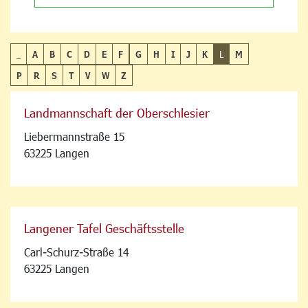
_
A
B
C
D
E
F
G
H
I
J
K
L
M
P
R
S
T
V
W
Z
Landmannschaft der Oberschlesier
Liebermannstraße 15
63225 Langen
Langener Tafel Geschäftsstelle
Carl-Schurz-Straße 14
63225 Langen