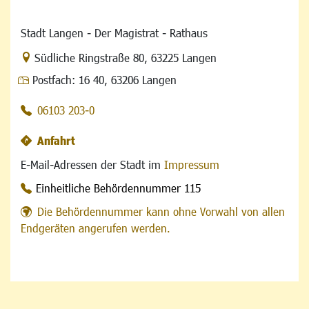
Stadt Langen - Der Magistrat - Rathaus
Link zur Google-Maps Navigation
Südliche Ringstraße 80
,
63225 Langen
Postfach:
16 40, 63206 Langen
06103 203-0
Anfahrt
E-Mail-Adressen der Stadt im
Impressum
Einheitliche Behördennummer 115
Die Behördennummer kann ohne Vorwahl von allen
Endgeräten angerufen werden.