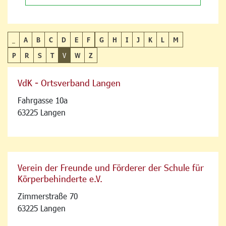
_
A
B
C
D
E
F
G
H
I
J
K
L
M
P
R
S
T
V
W
Z
VdK - Ortsverband Langen
Fahrgasse 10a
63225 Langen
Verein der Freunde und Förderer der Schule für
Körperbehinderte e.V.
Zimmerstraße 70
63225 Langen