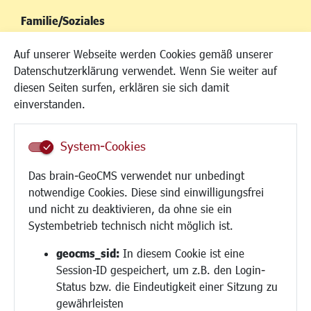
Familie/Soziales
Kinderbetreuung
Auf unserer Webseite werden Cookies gemäß unserer
Kinder und Jugend
Datenschutzerklärung verwendet. Wenn Sie weiter auf
Institutionen für Familien
diesen Seiten surfen, erklären sie sich damit
Frauen
einverstanden.
Senioren/Haltestelle
Inklusion
System-Cookies
Schule
Migration und Zusammenleben
Das brain-GeoCMS verwendet nur unbedingt
Demokratie leben
notwendige Cookies. Diese sind einwilligungsfrei
Ukrainehilfe
und nicht zu deaktivieren, da ohne sie ein
Hilfe für Geflüchtete
Systembetrieb technisch nicht möglich ist.
Religion
geocms_sid:
In diesem Cookie ist eine
Session-ID gespeichert, um z.B. den Login-
Bauen/Umwelt/Mobilität
Status bzw. die Eindeutigkeit einer Sitzung zu
Bebauungsplanung
gewährleisten