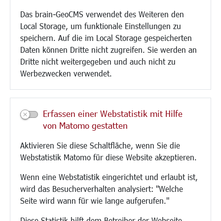
Umwelt/Klima/Abfall
Das brain-GeoCMS verwendet des Weiteren den
Verkehr/Mobilität
Local Storage, um funktionale Einstellungen zu
Glasfaserausbau
speichern. Auf die im Local Storage gespeicherten
Aktuelle Baustellen
Daten können Dritte nicht zugreifen. Sie werden an
Paddelteich
Dritte nicht weitergegeben und auch nicht zu
CINDY S
Werbezwecken verwendet.
Kultur/Freizeit/Tourismus
Veranstaltungen
Erfassen einer Webstatistik mit Hilfe
Neue Stadthalle Langen
von Matomo gestatten
Stadtporträt
Aktivieren Sie diese Schaltfläche, wenn Sie die
Bäder
Webstatistik Matomo für diese Website akzeptieren.
Musikschule
Volkshochschule
Wenn eine Webstatistik eingerichtet und erlaubt ist,
Stadtbücherei
wird das Besucherverhalten analysiert: "Welche
Stadtarchiv
Seite wird wann für wie lange aufgerufen."
Museen
Hotels/Unterkünfte
Diese Statistik hilft dem Betreiber der Webseite,