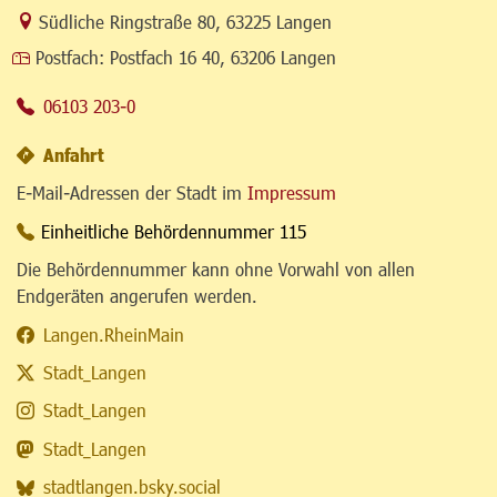
Link zur Google-Maps Navigation
Südliche Ringstraße 80
,
63225 Langen
Postfach:
Postfach 16 40, 63206 Langen
06103 203-0
Anfahrt
E-Mail-Adressen der Stadt im
Impressum
Einheitliche Behördennummer 115
Die Behördennummer kann ohne Vorwahl von allen
Endgeräten angerufen werden.
Langen.RheinMain
Stadt_Langen
Stadt_Langen
Stadt_Langen
stadtlangen.bsky.social