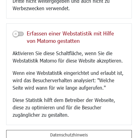
Dritte nicht weitergegeben und auch nicht zu
CINDY S
Werbezwecken verwendet.
Kultur/Freizeit/Tourismus
Veranstaltungen
Erfassen einer Webstatistik mit Hilfe
Neue Stadthalle Langen
von Matomo gestatten
Stadtporträt
Aktivieren Sie diese Schaltfläche, wenn Sie die
Bäder
Webstatistik Matomo für diese Website akzeptieren.
Musikschule
Volkshochschule
Wenn eine Webstatistik eingerichtet und erlaubt ist,
Stadtbücherei
wird das Besucherverhalten analysiert: "Welche
Stadtarchiv
Seite wird wann für wie lange aufgerufen."
Museen
Hotels/Unterkünfte
Diese Statistik hilft dem Betreiber der Webseite,
Gastronomie
diese zu optimieren und für die Besucher
Kunstszene
zugänglicher zu gestalten.
Feste und Märkte
Sport
Vereine und Institutionen
Datenschutzhinweis