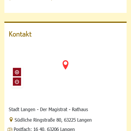
Kontakt
Stadt Langen - Der Magistrat - Rathaus
Link zur Google-Maps Navigation
Südliche Ringstraße 80
,
63225 Langen
Postfach:
16 40, 63206 Langen