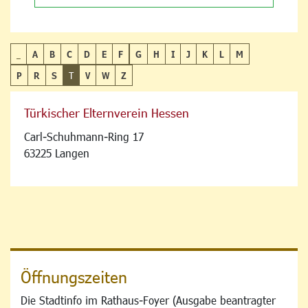
_
A
B
C
D
E
F
G
H
I
J
K
L
M
P
R
S
T
V
W
Z
Türkischer Elternverein Hessen
Carl-Schuhmann-Ring 17
63225 Langen
Öffnungszeiten
Die Stadtinfo im Rathaus-Foyer (Ausgabe beantragter