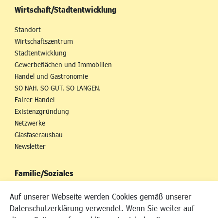
Wirtschaft/Stadtentwicklung
Standort
Wirtschaftszentrum
Stadtentwicklung
Gewerbeflächen und Immobilien
Handel und Gastronomie
SO NAH. SO GUT. SO LANGEN.
Fairer Handel
Existenzgründung
Netzwerke
Glasfaserausbau
Newsletter
Familie/Soziales
Kinderbetreuung
Auf unserer Webseite werden Cookies gemäß unserer
Kinder und Jugend
Datenschutzerklärung verwendet. Wenn Sie weiter auf
Institutionen für Familien