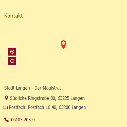
Kontakt
Stadt Langen - Der Magistrat
Link zur Google-Maps Navigation
Südliche Ringstraße 80
,
63225 Langen
Postfach:
Postfach 16 40, 63206 Langen
06103 203-0