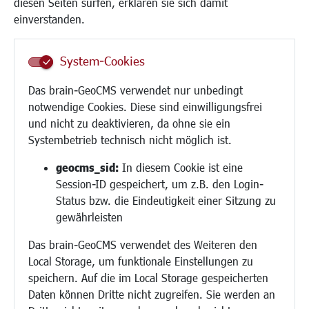
diesen Seiten surfen, erklären sie sich damit
Frauen
einverstanden.
Senioren/Haltestelle
Inklusion
System-Cookies
Schule
Migration und Zusammenleben
Das brain-GeoCMS verwendet nur unbedingt
Demokratie leben
notwendige Cookies. Diese sind einwilligungsfrei
Ukrainehilfe
und nicht zu deaktivieren, da ohne sie ein
Hilfe für Geflüchtete
Systembetrieb technisch nicht möglich ist.
Religion
geocms_sid:
In diesem Cookie ist eine
Session-ID gespeichert, um z.B. den Login-
Bauen/Umwelt/Mobilität
Status bzw. die Eindeutigkeit einer Sitzung zu
Bebauungsplanung
gewährleisten
Umwelt/Klima/Abfall
Das brain-GeoCMS verwendet des Weiteren den
Verkehr/Mobilität
Local Storage, um funktionale Einstellungen zu
Glasfaserausbau
speichern. Auf die im Local Storage gespeicherten
Aktuelle Baustellen
Daten können Dritte nicht zugreifen. Sie werden an
Paddelteich