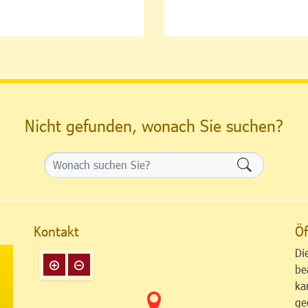
Nicht gefunden, wonach Sie suchen?
Formularsch
Kontakt
Öf
Di
be
ka
ge