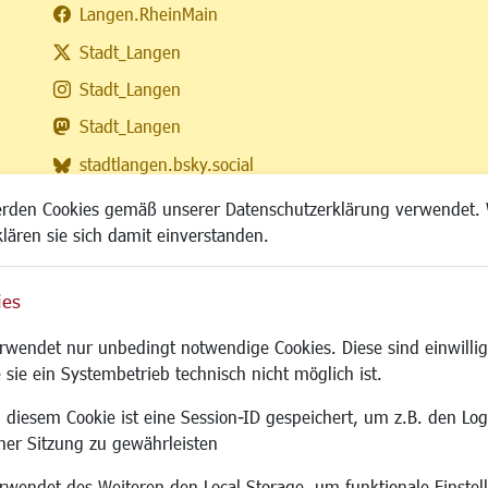
Langen.RheinMain
Stadt_Langen
Stadt_Langen
Stadt_Langen
stadtlangen.bsky.social
RSS-Feed
erden Cookies gemäß unserer Datenschutzerklärung verwendet. 
klären sie sich damit einverstanden.
ies
Site
wendet nur unbedingt notwendige Cookies. Diese sind einwillig
 sie ein Systembetrieb technisch nicht möglich ist.
 diesem Cookie ist eine Session-ID gespeichert, um z.B. den Log
adtentwicklung
Familie/Soziales
Bauen/Umwelt
iner Sitzung zu gewährleisten
Kinderbetreuung
Bebauungsplanu
wendet des Weiteren den Local Storage, um funktionale Einstel