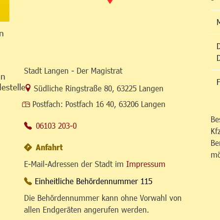
n
Stadt Langen - Der Magistrat
in
F
estelle
Link zur Google-Maps Navigation
Südliche Ringstraße 80
,
63225 Langen
Postfach:
Postfach 16 40, 63206 Langen
Be
06103 203-0
Kf
Be
Anfahrt
mö
E-Mail-Adressen der Stadt im
Impressum
Einheitliche Behördennummer 115
Die Behördennummer kann ohne Vorwahl von
allen Endgeräten angerufen werden.