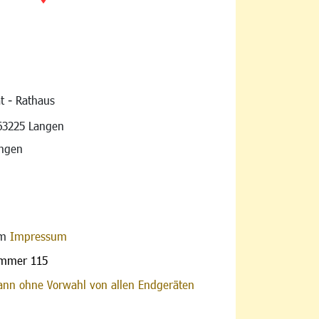
t - Rathaus
vigation
63225 Langen
angen
im
Impressum
ummer 115
nn ohne Vorwahl von allen Endgeräten