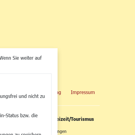
Wenn Sie weiter auf
map
Datenschutzerklärung
Impressum
ungsfrei und nicht zu
in-Status bzw. die
/Mobilität
Kultur/Freizeit/Tourismus
ng
Veranstaltungen
lungen zu speichern.