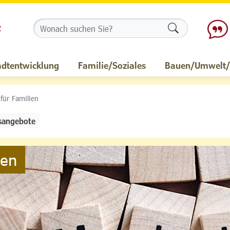
Formularschalt
adtentwicklung
Familie/Soziales
Bauen/Umwelt/M
 für Familien
sangebote
ien