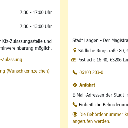
7:30 - 17:00 Uhr
7:30 - 13:00 Uhr
Stadt Langen - Der Magistra
 Kfz-Zulassungsstelle und
rminvereinbarung möglich.
Link zur Google-Maps Na
Südliche Ringstraße 80
,
z-Zulassung
Postfach:
16 40, 63206 L
sung (Wunschkennzeichen)
06103 203-0
Anfahrt
E-Mail-Adressen der Stadt 
Einheitliche Behördenn
Die Behördennummer ka
angerufen werden.