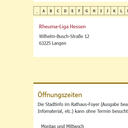
_
A
B
C
D
E
F
G
H
I
J
K
L
Rheuma-Liga Hessen
Wilhelm-Busch-Straße 12
63225 Langen
Öffnungszeiten
Die Stadtinfo im Rathaus-Foyer (Ausgabe bea
Infomaterial, etc.) kann ohne Termin besucht
Montag und Mittwoch