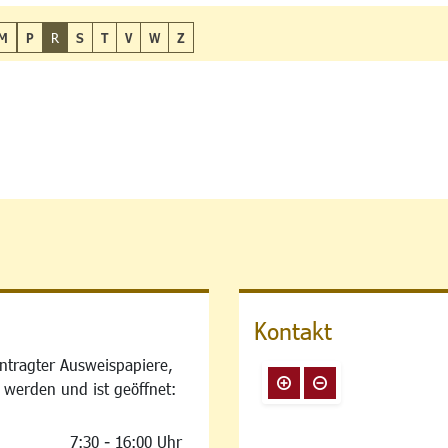
M
P
R
S
T
V
W
Z
Kontakt
ntragter Ausweispapiere,
 werden und ist geöffnet:
7:30 - 16:00 Uhr