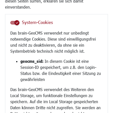
diesen Seiten surfen, erklären sie sich damit
Frauen
einverstanden.
Senioren/Haltestelle
Inklusion
System-Cookies
Schule
Migration und Zusammenleben
Das brain-GeoCMS verwendet nur unbedingt
Demokratie leben
notwendige Cookies. Diese sind einwilligungsfrei
Ukrainehilfe
und nicht zu deaktivieren, da ohne sie ein
Hilfe für Geflüchtete
Systembetrieb technisch nicht möglich ist.
Religion
geocms_sid:
In diesem Cookie ist eine
Session-ID gespeichert, um z.B. den Login-
Bauen/Umwelt/Mobilität
Status bzw. die Eindeutigkeit einer Sitzung zu
Bebauungsplanung
gewährleisten
Umwelt/Klima/Abfall
Das brain-GeoCMS verwendet des Weiteren den
Verkehr/Mobilität
Local Storage, um funktionale Einstellungen zu
Glasfaserausbau
speichern. Auf die im Local Storage gespeicherten
Aktuelle Baustellen
Daten können Dritte nicht zugreifen. Sie werden an
Paddelteich