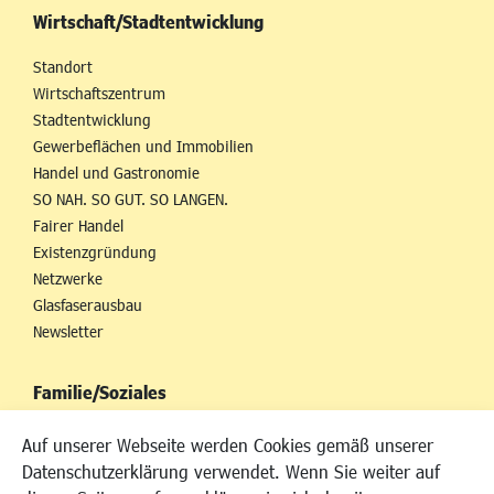
Wirtschaft/Stadtentwicklung
Standort
Wirtschaftszentrum
Stadtentwicklung
Gewerbeflächen und Immobilien
Handel und Gastronomie
SO NAH. SO GUT. SO LANGEN.
Fairer Handel
Existenzgründung
Netzwerke
Glasfaserausbau
Newsletter
Familie/Soziales
Kinderbetreuung
Auf unserer Webseite werden Cookies gemäß unserer
Kinder und Jugend
Datenschutzerklärung verwendet. Wenn Sie weiter auf
Institutionen für Familien