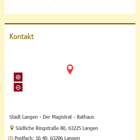
Kontakt
Stadt Langen - Der Magistrat - Rathaus
Link zur Google-Maps Navigation
Südliche Ringstraße 80
,
63225 Langen
Postfach:
16 40, 63206 Langen