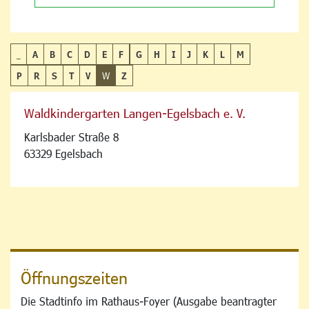
_
A
B
C
D
E
F
G
H
I
J
K
L
M
P
R
S
T
V
W
Z
Waldkindergarten Langen-Egelsbach e. V.
Karlsbader Straße 8
63329 Egelsbach
Öffnungszeiten
Die Stadtinfo im Rathaus-Foyer (Ausgabe beantragter