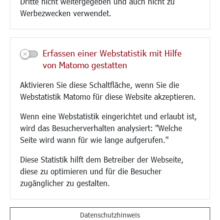
Dritte nicht weitergegeben und auch nicht zu
CINDY S
Werbezwecken verwendet.
Kultur/Freizeit/Tourismus
Veranstaltungen
Erfassen einer Webstatistik mit Hilfe
Neue Stadthalle Langen
von Matomo gestatten
Stadtporträt
Aktivieren Sie diese Schaltfläche, wenn Sie die
Bäder
Webstatistik Matomo für diese Website akzeptieren.
Musikschule
Volkshochschule
Wenn eine Webstatistik eingerichtet und erlaubt ist,
Stadtbücherei
wird das Besucherverhalten analysiert: "Welche
Stadtarchiv
Seite wird wann für wie lange aufgerufen."
Museen
Hotels/Unterkünfte
Diese Statistik hilft dem Betreiber der Webseite,
Gastronomie
diese zu optimieren und für die Besucher
Kunstszene
zugänglicher zu gestalten.
Feste und Märkte
Sport
Vereine und Institutionen
Datenschutzhinweis