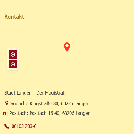
Kontakt
Stadt Langen - Der Magistrat
Link zur Google-Maps Navigation
Südliche Ringstraße 80
,
63225 Langen
Postfach:
Postfach 16 40, 63206 Langen
06103 203-0