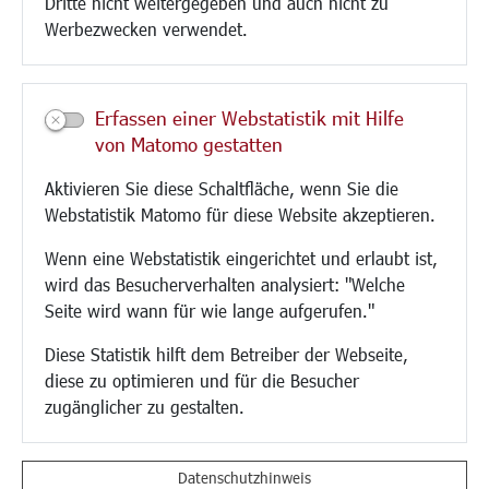
Dritte nicht weitergegeben und auch nicht zu
CINDY S
Werbezwecken verwendet.
Kultur/Freizeit/Tourismus
Veranstaltungen
Erfassen einer Webstatistik mit Hilfe
Neue Stadthalle Langen
von Matomo gestatten
Stadtporträt
Aktivieren Sie diese Schaltfläche, wenn Sie die
Bäder
Webstatistik Matomo für diese Website akzeptieren.
Musikschule
Volkshochschule
Wenn eine Webstatistik eingerichtet und erlaubt ist,
Stadtbücherei
wird das Besucherverhalten analysiert: "Welche
Stadtarchiv
Seite wird wann für wie lange aufgerufen."
Museen
Hotels/Unterkünfte
Diese Statistik hilft dem Betreiber der Webseite,
Gastronomie
diese zu optimieren und für die Besucher
Kunstszene
zugänglicher zu gestalten.
Feste und Märkte
Sport
Vereine und Institutionen
Datenschutzhinweis