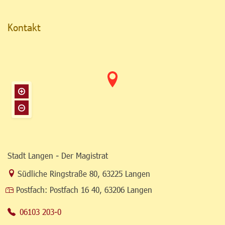
Kontakt
Stadt Langen - Der Magistrat
Link zur Google-Maps Navigation
Südliche Ringstraße 80
,
63225 Langen
Postfach:
Postfach 16 40, 63206 Langen
06103 203-0