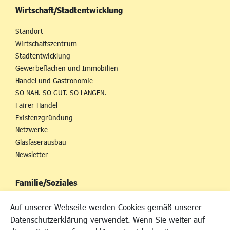
Wirtschaft/Stadtentwicklung
Standort
Wirtschaftszentrum
Stadtentwicklung
Gewerbeflächen und Immobilien
Handel und Gastronomie
SO NAH. SO GUT. SO LANGEN.
Fairer Handel
Existenzgründung
Netzwerke
Glasfaserausbau
Newsletter
Familie/Soziales
Kinderbetreuung
Auf unserer Webseite werden Cookies gemäß unserer
Kinder und Jugend
Datenschutzerklärung verwendet. Wenn Sie weiter auf
Institutionen für Familien