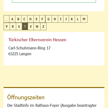
_
A
B
C
D
E
F
G
H
I
J
K
L
M
P
R
S
T
V
W
Z
Türkischer Elternverein Hessen
Carl-Schuhmann-Ring 17
63225 Langen
Öffnungszeiten
Die Stadtinfo im Rathaus-Foyer (Ausgabe beantragter