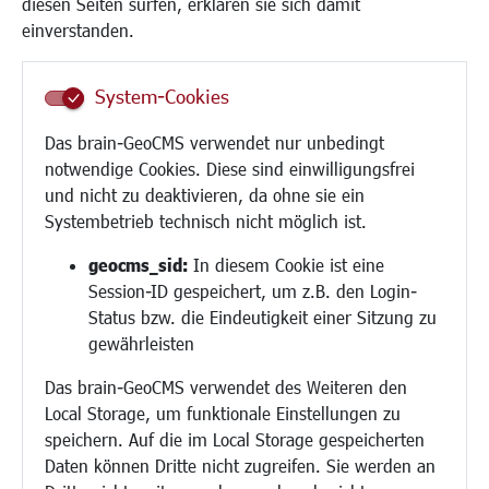
diesen Seiten surfen, erklären sie sich damit
Frauen
einverstanden.
Senioren/Haltestelle
Inklusion
System-Cookies
Schule
Migration und Zusammenleben
Das brain-GeoCMS verwendet nur unbedingt
Demokratie leben
notwendige Cookies. Diese sind einwilligungsfrei
Ukrainehilfe
und nicht zu deaktivieren, da ohne sie ein
Hilfe für Geflüchtete
Systembetrieb technisch nicht möglich ist.
Religion
geocms_sid:
In diesem Cookie ist eine
Session-ID gespeichert, um z.B. den Login-
Bauen/Umwelt/Mobilität
Status bzw. die Eindeutigkeit einer Sitzung zu
Bebauungsplanung
gewährleisten
Umwelt/Klima/Abfall
Das brain-GeoCMS verwendet des Weiteren den
Verkehr/Mobilität
Local Storage, um funktionale Einstellungen zu
Glasfaserausbau
speichern. Auf die im Local Storage gespeicherten
Aktuelle Baustellen
Daten können Dritte nicht zugreifen. Sie werden an
Paddelteich