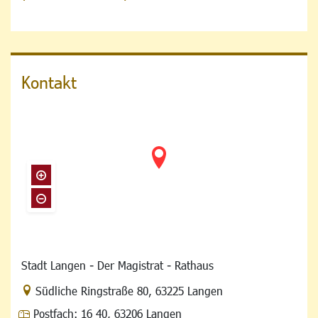
Kontakt
Stadt Langen - Der Magistrat - Rathaus
Link zur Google-Maps Navigation
Südliche Ringstraße 80
,
63225 Langen
Postfach:
16 40, 63206 Langen