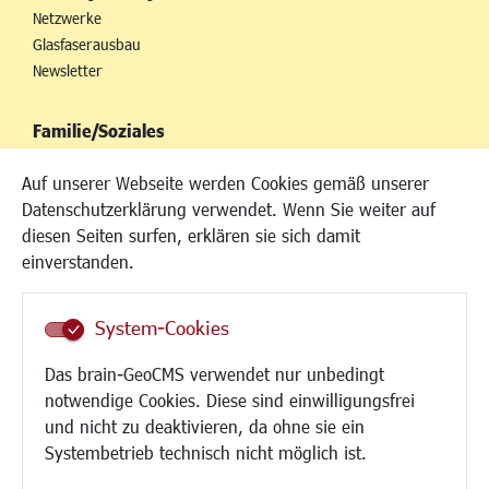
Netzwerke
Glasfaserausbau
Newsletter
Familie/Soziales
Kinderbetreuung
Auf unserer Webseite werden Cookies gemäß unserer
Kinder und Jugend
Datenschutzerklärung verwendet. Wenn Sie weiter auf
Institutionen für Familien
diesen Seiten surfen, erklären sie sich damit
Frauen
einverstanden.
Senioren/Haltestelle
Inklusion
System-Cookies
Schule
Migration und Zusammenleben
Das brain-GeoCMS verwendet nur unbedingt
Demokratie leben
notwendige Cookies. Diese sind einwilligungsfrei
Ukrainehilfe
und nicht zu deaktivieren, da ohne sie ein
Hilfe für Geflüchtete
Systembetrieb technisch nicht möglich ist.
Religion