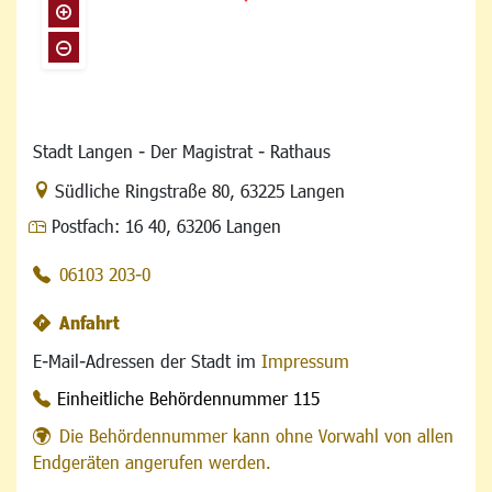
Stadt Langen - Der Magistrat - Rathaus
Link zur Google-Maps Navigation
Südliche Ringstraße 80
,
63225 Langen
Postfach:
16 40, 63206 Langen
06103 203-0
Anfahrt
E-Mail-Adressen der Stadt im
Impressum
Einheitliche Behördennummer 115
Die Behördennummer kann ohne Vorwahl von allen
Endgeräten angerufen werden.