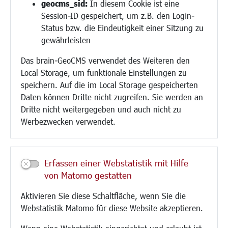
geocms_sid:
In diesem Cookie ist eine
Session-ID gespeichert, um z.B. den Login-
Bauen/Umwelt/Mobilität
Status bzw. die Eindeutigkeit einer Sitzung zu
Bebauungsplanung
gewährleisten
Umwelt/Klima/Abfall
Das brain-GeoCMS verwendet des Weiteren den
Verkehr/Mobilität
Local Storage, um funktionale Einstellungen zu
Glasfaserausbau
speichern. Auf die im Local Storage gespeicherten
Aktuelle Baustellen
Daten können Dritte nicht zugreifen. Sie werden an
Paddelteich
Dritte nicht weitergegeben und auch nicht zu
CINDY S
Werbezwecken verwendet.
Kultur/Freizeit/Tourismus
Veranstaltungen
Erfassen einer Webstatistik mit Hilfe
Neue Stadthalle Langen
von Matomo gestatten
Stadtporträt
Aktivieren Sie diese Schaltfläche, wenn Sie die
Bäder
Webstatistik Matomo für diese Website akzeptieren.
Musikschule
Volkshochschule