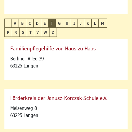
_
A
B
C
D
E
F
G
H
I
J
K
L
M
P
R
S
T
V
W
Z
Familienpflegehilfe von Haus zu Haus
Berliner Allee 39
63225 Langen
Förderkreis der Janusz-Korczak-Schule e.V.
Meisenweg 8
63225 Langen