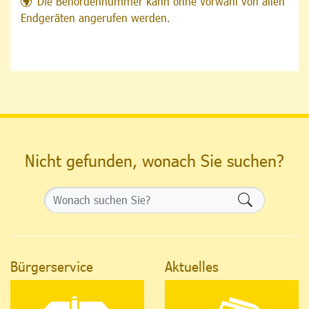
Die Behördennummer kann ohne Vorwahl von allen
Endgeräten angerufen werden.
Nicht gefunden, wonach Sie suchen?
Formularsch
Bürgerservice
Aktuelles