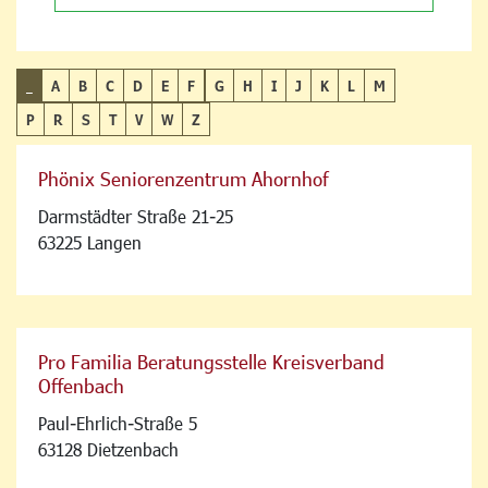
_
A
B
C
D
E
F
G
H
I
J
K
L
M
P
R
S
T
V
W
Z
Phönix Seniorenzentrum Ahornhof
Darmstädter Straße 21-25
63225 Langen
Pro Familia Beratungsstelle Kreisverband
Offenbach
Paul-Ehrlich-Straße 5
63128 Dietzenbach