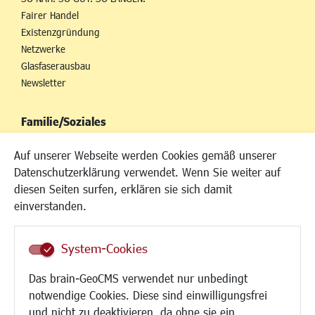
Fairer Handel
Existenzgründung
Netzwerke
Glasfaserausbau
Newsletter
Familie/Soziales
Kinderbetreuung
Auf unserer Webseite werden Cookies gemäß unserer
Kinder und Jugend
Datenschutzerklärung verwendet. Wenn Sie weiter auf
Institutionen für Familien
diesen Seiten surfen, erklären sie sich damit
Frauen
einverstanden.
Senioren/Haltestelle
Inklusion
System-Cookies
Schule
Migration und Zusammenleben
Das brain-GeoCMS verwendet nur unbedingt
Demokratie leben
notwendige Cookies. Diese sind einwilligungsfrei
Ukrainehilfe
und nicht zu deaktivieren, da ohne sie ein