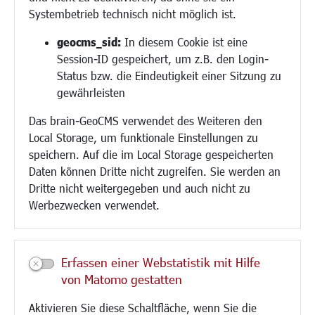
Hilfe für Geflüchtete
Systembetrieb technisch nicht möglich ist.
Religion
geocms_sid:
In diesem Cookie ist eine
Session-ID gespeichert, um z.B. den Login-
Bauen/Umwelt/Mobilität
Status bzw. die Eindeutigkeit einer Sitzung zu
Bebauungsplanung
gewährleisten
Umwelt/Klima/Abfall
Das brain-GeoCMS verwendet des Weiteren den
Verkehr/Mobilität
Local Storage, um funktionale Einstellungen zu
Glasfaserausbau
speichern. Auf die im Local Storage gespeicherten
Aktuelle Baustellen
Daten können Dritte nicht zugreifen. Sie werden an
Paddelteich
Dritte nicht weitergegeben und auch nicht zu
CINDY S
Werbezwecken verwendet.
Kultur/Freizeit/Tourismus
Veranstaltungen
Erfassen einer Webstatistik mit Hilfe
Neue Stadthalle Langen
von Matomo gestatten
Stadtporträt
Aktivieren Sie diese Schaltfläche, wenn Sie die
Bäder