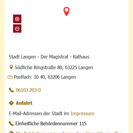
Stadt Langen - Der Magistrat - Rathaus
Link zur Google-Maps Navigation
Südliche Ringstraße 80
,
63225 Langen
Postfach:
16 40, 63206 Langen
06103 203-0
Anfahrt
E-Mail-Adressen der Stadt im
Impressum
Einheitliche Behördennummer 115