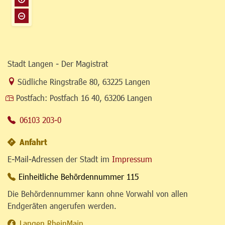
Stadt Langen - Der Magistrat
Link zur Google-Maps Navigation
Südliche Ringstraße 80
,
63225 Langen
Postfach:
Postfach 16 40, 63206 Langen
06103 203-0
Anfahrt
E-Mail-Adressen der Stadt im
Impressum
Einheitliche Behördennummer 115
Die Behördennummer kann ohne Vorwahl von allen
Endgeräten angerufen werden.
Langen.RheinMain