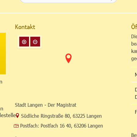
Kontakt
Öf
Di
be
ka
ge
n
Stadt Langen - Der Magistrat
in
F
estelle
Link zur Google-Maps Navigation
Südliche Ringstraße 80
,
63225 Langen
Postfach:
Postfach 16 40, 63206 Langen
Be