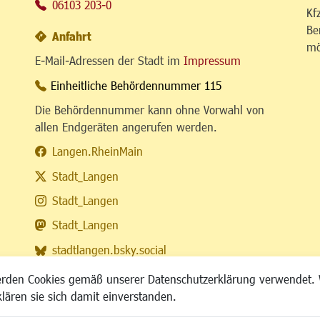
06103 203-0
Kf
Be
Anfahrt
mö
E-Mail-Adressen der Stadt im
Impressum
Einheitliche Behördennummer 115
Die Behördennummer kann ohne Vorwahl von
allen Endgeräten angerufen werden.
Langen.RheinMain
Stadt_Langen
Stadt_Langen
Stadt_Langen
stadtlangen.bsky.social
RSS-Feed
erden Cookies gemäß unserer Datenschutzerklärung verwendet. 
klären sie sich damit einverstanden.