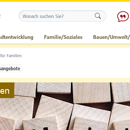
Formularschalt
adtentwicklung
Familie/Soziales
Bauen/Umwelt/M
 für Familien
sangebote
ien