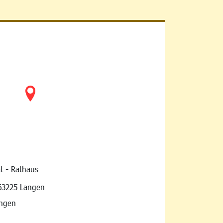
t - Rathaus
vigation
63225 Langen
angen