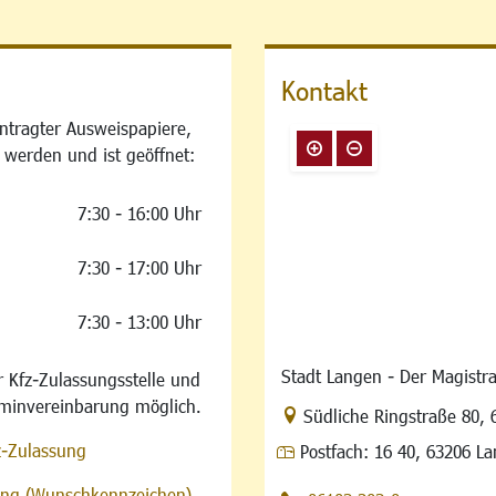
Kontakt
ntragter Ausweispapiere,
 werden und ist geöffnet:
7:30 - 16:00 Uhr
7:30 - 17:00 Uhr
7:30 - 13:00 Uhr
Stadt Langen - Der Magistra
 Kfz-Zulassungsstelle und
rminvereinbarung möglich.
Link zur Google-Maps Na
Südliche Ringstraße 80
,
z-Zulassung
Postfach:
16 40, 63206 L
sung (Wunschkennzeichen)