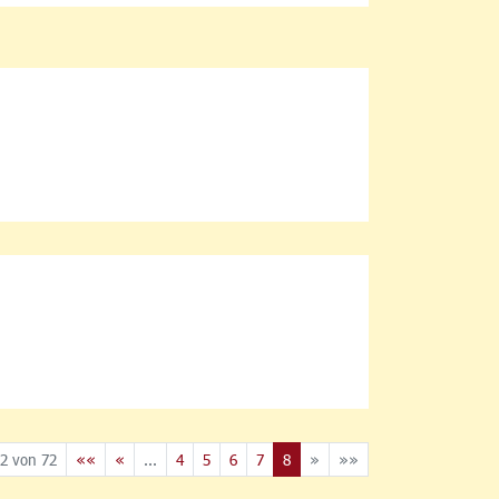
2 von 72
««
«
...
4
5
6
7
8
»
»»