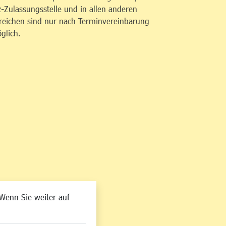
z-Zulassungsstelle und in allen anderen
reichen sind nur nach Terminvereinbarung
glich.
Wenn Sie weiter auf