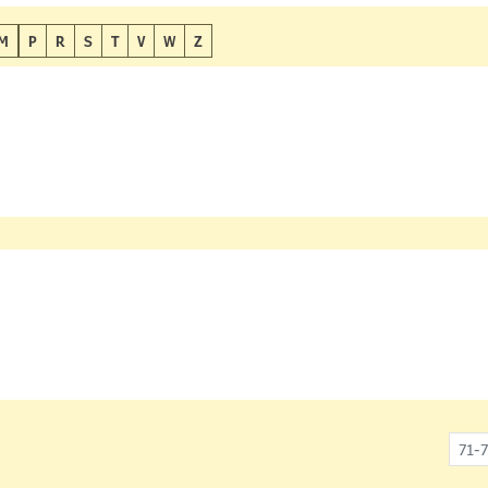
M
P
R
S
T
V
W
Z
71-7