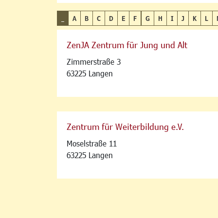
_
A
B
C
D
E
F
G
H
I
J
K
L
ZenJA Zentrum für Jung und Alt
Zimmerstraße 3
63225 Langen
Zentrum für Weiterbildung e.V.
Moselstraße 11
63225 Langen