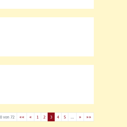
0 von 72
««
«
1
2
3
4
5
...
»
»»