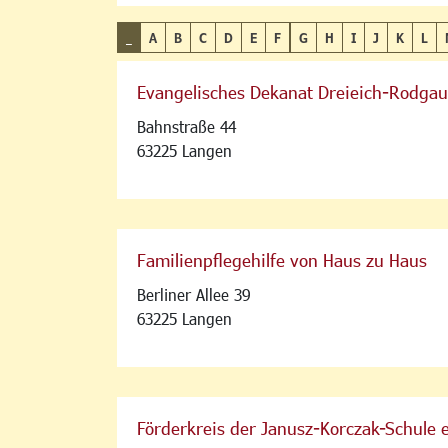
_
A
B
C
D
E
F
G
H
I
J
K
L
Evangelisches Dekanat Dreieich-Rodgau
Bahnstraße 44
63225 Langen
Familienpflegehilfe von Haus zu Haus
Berliner Allee 39
63225 Langen
Förderkreis der Janusz-Korczak-Schule e