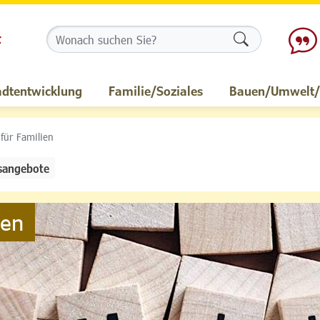
Formularschalt
adtentwicklung
Familie/Soziales
Bauen/Umwelt/M
 für Familien
sangebote
ien