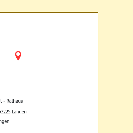
t - Rathaus
vigation
63225 Langen
angen