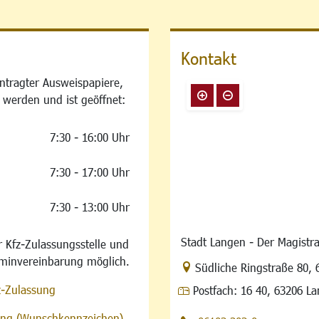
Kontakt
ntragter Ausweispapiere,
 werden und ist geöffnet:
7:30 - 16:00 Uhr
7:30 - 17:00 Uhr
7:30 - 13:00 Uhr
Stadt Langen - Der Magistra
 Kfz-Zulassungsstelle und
rminvereinbarung möglich.
Link zur Google-Maps Na
Südliche Ringstraße 80
,
z-Zulassung
Postfach:
16 40, 63206 L
sung (Wunschkennzeichen)