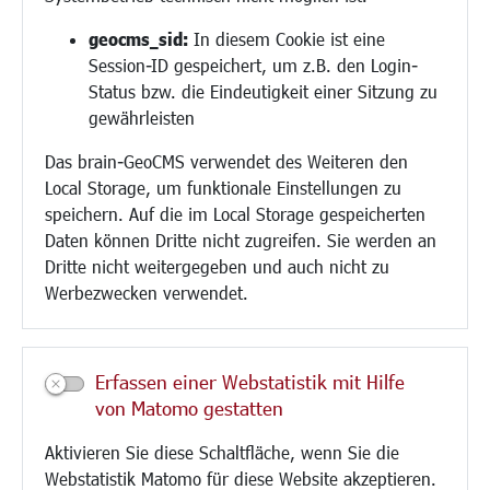
Religion
geocms_sid:
In diesem Cookie ist eine
Session-ID gespeichert, um z.B. den Login-
Bauen/Umwelt/Mobilität
Status bzw. die Eindeutigkeit einer Sitzung zu
Bebauungsplanung
gewährleisten
Umwelt/Klima/Abfall
Das brain-GeoCMS verwendet des Weiteren den
Verkehr/Mobilität
Local Storage, um funktionale Einstellungen zu
Glasfaserausbau
speichern. Auf die im Local Storage gespeicherten
Aktuelle Baustellen
Daten können Dritte nicht zugreifen. Sie werden an
Paddelteich
Dritte nicht weitergegeben und auch nicht zu
CINDY S
Werbezwecken verwendet.
Kultur/Freizeit/Tourismus
Veranstaltungen
Erfassen einer Webstatistik mit Hilfe
Neue Stadthalle Langen
von Matomo gestatten
Stadtporträt
Aktivieren Sie diese Schaltfläche, wenn Sie die
Bäder
Webstatistik Matomo für diese Website akzeptieren.
Musikschule