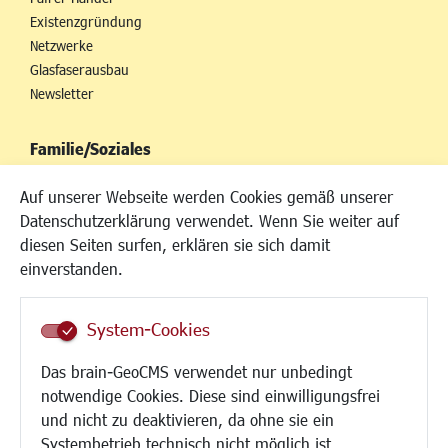
Existenzgründung
Netzwerke
Glasfaserausbau
Newsletter
Familie/Soziales
Kinderbetreuung
Auf unserer Webseite werden Cookies gemäß unserer
Kinder und Jugend
Datenschutzerklärung verwendet. Wenn Sie weiter auf
Institutionen für Familien
diesen Seiten surfen, erklären sie sich damit
Frauen
einverstanden.
Senioren/Haltestelle
Inklusion
System-Cookies
Schule
Migration und Zusammenleben
Das brain-GeoCMS verwendet nur unbedingt
Demokratie leben
notwendige Cookies. Diese sind einwilligungsfrei
Ukrainehilfe
und nicht zu deaktivieren, da ohne sie ein
Hilfe für Geflüchtete
Systembetrieb technisch nicht möglich ist.