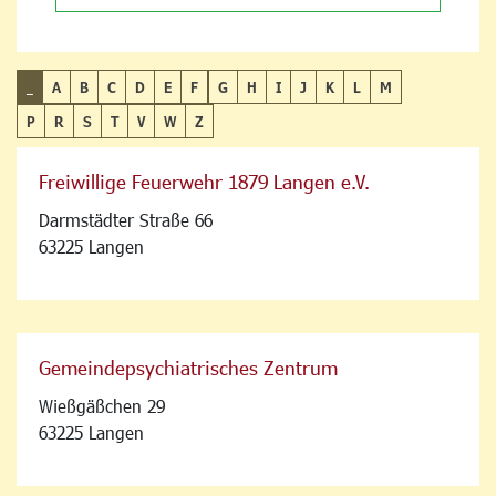
_
A
B
C
D
E
F
G
H
I
J
K
L
M
P
R
S
T
V
W
Z
Freiwillige Feuerwehr 1879 Langen e.V.
Darmstädter Straße 66
63225 Langen
Gemeindepsychiatrisches Zentrum
Wießgäßchen 29
63225 Langen