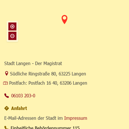
Stadt Langen - Der Magistrat
Link zur Google-Maps Navigation
Südliche Ringstraße 80
,
63225 Langen
Postfach:
Postfach 16 40, 63206 Langen
06103 203-0
Anfahrt
E-Mail-Adressen der Stadt im
Impressum
Einheitliche Behördennummer 115