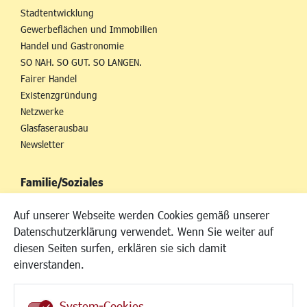
Stadtentwicklung
Gewerbeflächen und Immobilien
Handel und Gastronomie
SO NAH. SO GUT. SO LANGEN.
Fairer Handel
Existenzgründung
Netzwerke
Glasfaserausbau
Newsletter
Familie/Soziales
Kinderbetreuung
Auf unserer Webseite werden Cookies gemäß unserer
Kinder und Jugend
Datenschutzerklärung verwendet. Wenn Sie weiter auf
Institutionen für Familien
diesen Seiten surfen, erklären sie sich damit
Frauen
einverstanden.
Senioren/Haltestelle
Inklusion
System-Cookies