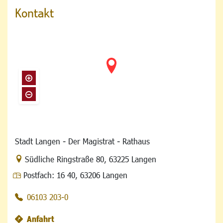
Kontakt
Stadt Langen - Der Magistrat - Rathaus
Link zur Google-Maps Navigation
Südliche Ringstraße 80
,
63225 Langen
Postfach:
16 40, 63206 Langen
06103 203-0
Anfahrt