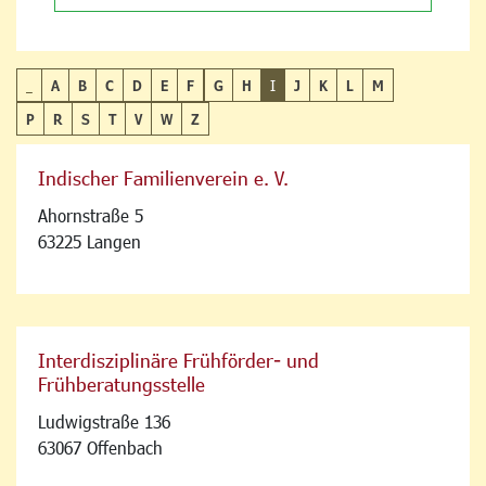
_
A
B
C
D
E
F
G
H
I
J
K
L
M
P
R
S
T
V
W
Z
Indischer Familienverein e. V.
Ahornstraße 5
63225 Langen
Interdisziplinäre Frühförder- und
Frühberatungsstelle
Ludwigstraße 136
63067 Offenbach