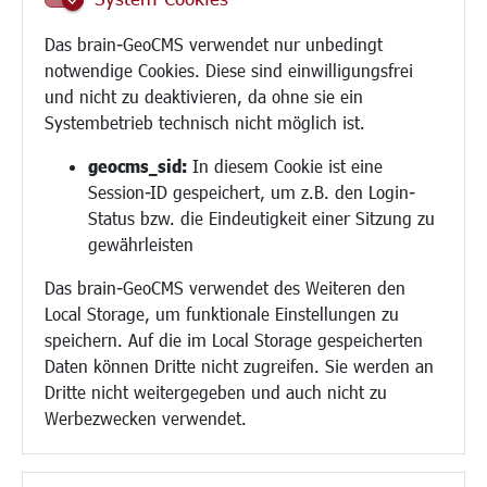
Schule
Migration und Zusammenleben
Das brain-GeoCMS verwendet nur unbedingt
Demokratie leben
notwendige Cookies. Diese sind einwilligungsfrei
Ukrainehilfe
und nicht zu deaktivieren, da ohne sie ein
Hilfe für Geflüchtete
Systembetrieb technisch nicht möglich ist.
Religion
geocms_sid:
In diesem Cookie ist eine
Session-ID gespeichert, um z.B. den Login-
Bauen/Umwelt/Mobilität
Status bzw. die Eindeutigkeit einer Sitzung zu
Bebauungsplanung
gewährleisten
Umwelt/Klima/Abfall
Das brain-GeoCMS verwendet des Weiteren den
Verkehr/Mobilität
Local Storage, um funktionale Einstellungen zu
Glasfaserausbau
speichern. Auf die im Local Storage gespeicherten
Aktuelle Baustellen
Daten können Dritte nicht zugreifen. Sie werden an
Paddelteich
Dritte nicht weitergegeben und auch nicht zu
CINDY S
Werbezwecken verwendet.
Kultur/Freizeit/Tourismus