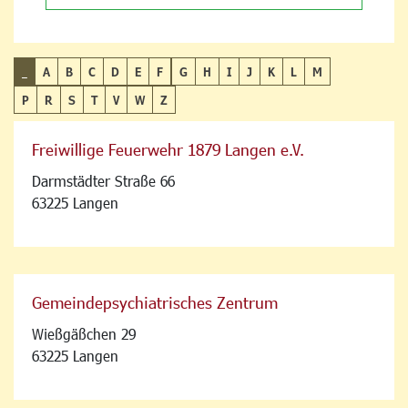
_
A
B
C
D
E
F
G
H
I
J
K
L
M
P
R
S
T
V
W
Z
Freiwillige Feuerwehr 1879 Langen e.V.
Darmstädter Straße 66
63225 Langen
Gemeindepsychiatrisches Zentrum
Wießgäßchen 29
63225 Langen