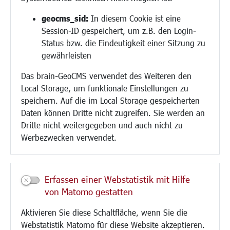
Religion
geocms_sid:
In diesem Cookie ist eine
Session-ID gespeichert, um z.B. den Login-
Bauen/Umwelt/Mobilität
Status bzw. die Eindeutigkeit einer Sitzung zu
Bebauungsplanung
gewährleisten
Umwelt/Klima/Abfall
Das brain-GeoCMS verwendet des Weiteren den
Verkehr/Mobilität
Local Storage, um funktionale Einstellungen zu
Glasfaserausbau
speichern. Auf die im Local Storage gespeicherten
Aktuelle Baustellen
Daten können Dritte nicht zugreifen. Sie werden an
Paddelteich
Dritte nicht weitergegeben und auch nicht zu
CINDY S
Werbezwecken verwendet.
Kultur/Freizeit/Tourismus
Veranstaltungen
Erfassen einer Webstatistik mit Hilfe
Neue Stadthalle Langen
von Matomo gestatten
Stadtporträt
Aktivieren Sie diese Schaltfläche, wenn Sie die
Bäder
Webstatistik Matomo für diese Website akzeptieren.
Musikschule