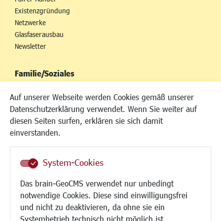
Existenzgründung
Netzwerke
Glasfaserausbau
Newsletter
Familie/Soziales
Kinderbetreuung
Auf unserer Webseite werden Cookies gemäß unserer
Kinder und Jugend
Datenschutzerklärung verwendet. Wenn Sie weiter auf
Institutionen für Familien
diesen Seiten surfen, erklären sie sich damit
Frauen
einverstanden.
Senioren/Haltestelle
Inklusion
System-Cookies
Schule
Migration und Zusammenleben
Das brain-GeoCMS verwendet nur unbedingt
Demokratie leben
notwendige Cookies. Diese sind einwilligungsfrei
Ukrainehilfe
und nicht zu deaktivieren, da ohne sie ein
Hilfe für Geflüchtete
Systembetrieb technisch nicht möglich ist.