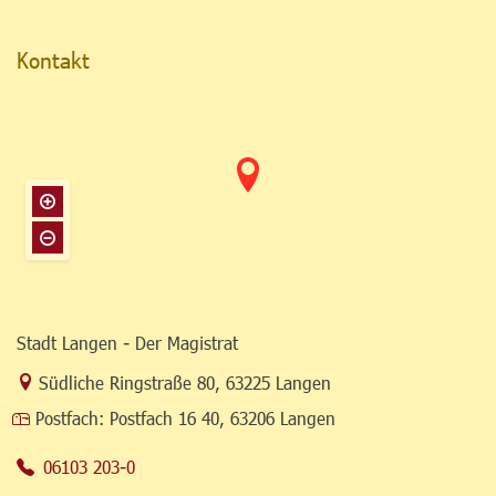
Kontakt
Stadt Langen - Der Magistrat
Link zur Google-Maps Navigation
Südliche Ringstraße 80
,
63225 Langen
Postfach:
Postfach 16 40, 63206 Langen
06103 203-0