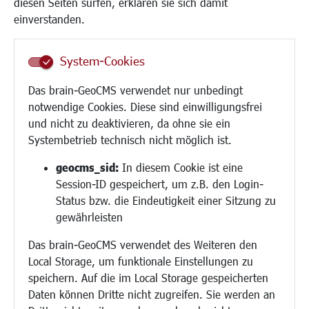
diesen Seiten surfen, erklären sie sich damit
Frauen
einverstanden.
Senioren/Haltestelle
Inklusion
System-Cookies
Schule
Migration und Zusammenleben
Das brain-GeoCMS verwendet nur unbedingt
Demokratie leben
notwendige Cookies. Diese sind einwilligungsfrei
Ukrainehilfe
und nicht zu deaktivieren, da ohne sie ein
Hilfe für Geflüchtete
Systembetrieb technisch nicht möglich ist.
Religion
geocms_sid:
In diesem Cookie ist eine
Session-ID gespeichert, um z.B. den Login-
Bauen/Umwelt/Mobilität
Status bzw. die Eindeutigkeit einer Sitzung zu
Bebauungsplanung
gewährleisten
Umwelt/Klima/Abfall
Das brain-GeoCMS verwendet des Weiteren den
Verkehr/Mobilität
Local Storage, um funktionale Einstellungen zu
Glasfaserausbau
speichern. Auf die im Local Storage gespeicherten
Aktuelle Baustellen
Daten können Dritte nicht zugreifen. Sie werden an
Paddelteich