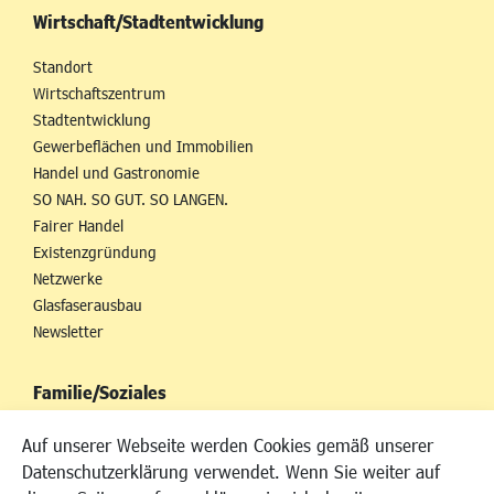
Wirtschaft/Stadtentwicklung
Standort
Wirtschaftszentrum
Stadtentwicklung
Gewerbeflächen und Immobilien
Handel und Gastronomie
SO NAH. SO GUT. SO LANGEN.
Fairer Handel
Existenzgründung
Netzwerke
Glasfaserausbau
Newsletter
Familie/Soziales
Kinderbetreuung
Auf unserer Webseite werden Cookies gemäß unserer
Kinder und Jugend
Datenschutzerklärung verwendet. Wenn Sie weiter auf
Institutionen für Familien