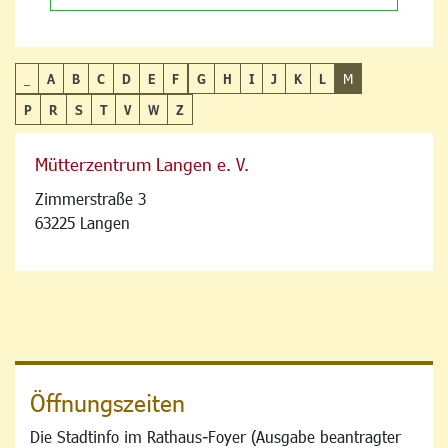
_
A
B
C
D
E
F
G
H
I
J
K
L
M
P
R
S
T
V
W
Z
Mütterzentrum Langen e. V.
Zimmerstraße 3
63225 Langen
Öffnungszeiten
Die Stadtinfo im Rathaus-Foyer (Ausgabe beantragter