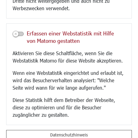
Dritte nicht weitergegeben und auch nicht zu
CINDY S
Werbezwecken verwendet.
Kultur/Freizeit/Tourismus
Veranstaltungen
Erfassen einer Webstatistik mit Hilfe
Neue Stadthalle Langen
von Matomo gestatten
Stadtporträt
Aktivieren Sie diese Schaltfläche, wenn Sie die
Bäder
Webstatistik Matomo für diese Website akzeptieren.
Musikschule
Volkshochschule
Wenn eine Webstatistik eingerichtet und erlaubt ist,
Stadtbücherei
wird das Besucherverhalten analysiert: "Welche
Stadtarchiv
Seite wird wann für wie lange aufgerufen."
Museen
Hotels/Unterkünfte
Diese Statistik hilft dem Betreiber der Webseite,
Gastronomie
diese zu optimieren und für die Besucher
Kunstszene
zugänglicher zu gestalten.
Feste und Märkte
Sport
Vereine und Institutionen
Datenschutzhinweis