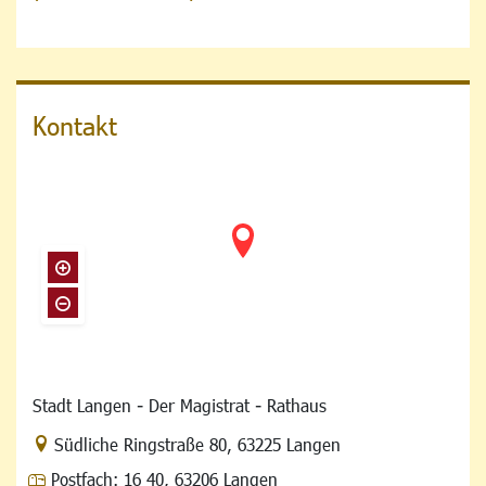
Kontakt
Stadt Langen - Der Magistrat - Rathaus
Link zur Google-Maps Navigation
Südliche Ringstraße 80
,
63225 Langen
Postfach:
16 40, 63206 Langen