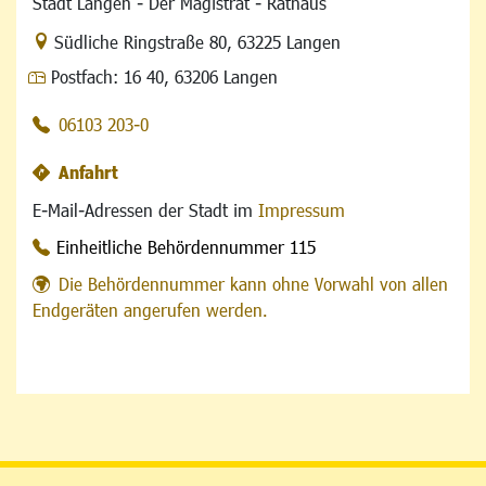
Stadt Langen - Der Magistrat - Rathaus
Link zur Google-Maps Navigation
Südliche Ringstraße 80
,
63225 Langen
Postfach:
16 40, 63206 Langen
06103 203-0
Anfahrt
E-Mail-Adressen der Stadt im
Impressum
Einheitliche Behördennummer 115
Die Behördennummer kann ohne Vorwahl von allen
Endgeräten angerufen werden.