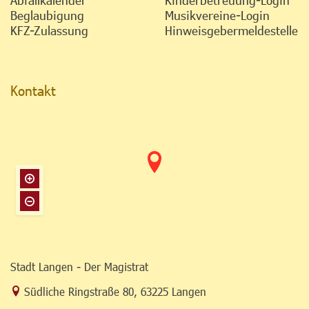
Beglaubigung
Musikvereine-Login
KFZ-Zulassung
Hinweisgebermeldestelle
Kontakt
Stadt Langen - Der Magistrat
Link zur Google-Maps Navigation
Südliche Ringstraße 80
,
63225 Langen