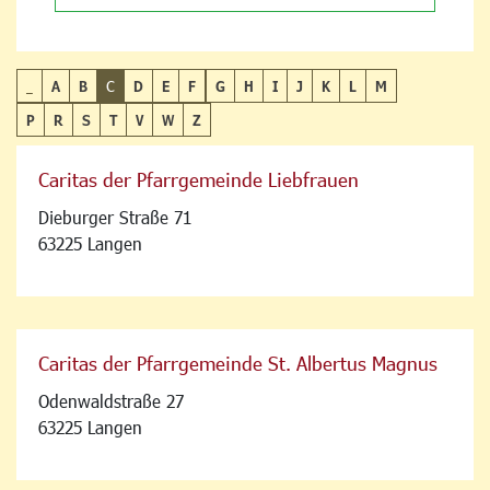
_
A
B
C
D
E
F
G
H
I
J
K
L
M
P
R
S
T
V
W
Z
Caritas der Pfarrgemeinde Liebfrauen
Dieburger Straße 71
63225 Langen
Caritas der Pfarrgemeinde St. Albertus Magnus
Odenwaldstraße 27
63225 Langen