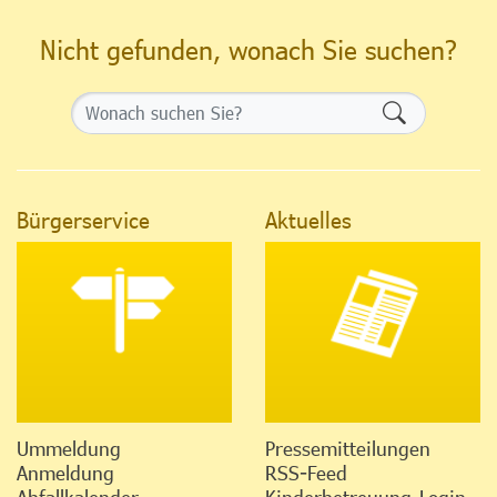
Nicht gefunden, wonach Sie suchen?
Formularsch
Bürgerservice
Aktuelles
Ummeldung
Pressemitteilungen
Anmeldung
RSS-Feed
Abfallkalender
Kinderbetreuung-Login