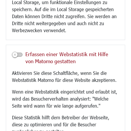
Local Storage, um funktionale Einstellungen zu
Glasfaserausbau
speichern. Auf die im Local Storage gespeicherten
Aktuelle Baustellen
Daten können Dritte nicht zugreifen. Sie werden an
Paddelteich
Dritte nicht weitergegeben und auch nicht zu
CINDY S
Werbezwecken verwendet.
Kultur/Freizeit/Tourismus
Veranstaltungen
Erfassen einer Webstatistik mit Hilfe
Neue Stadthalle Langen
von Matomo gestatten
Stadtporträt
Aktivieren Sie diese Schaltfläche, wenn Sie die
Bäder
Webstatistik Matomo für diese Website akzeptieren.
Musikschule
Volkshochschule
Wenn eine Webstatistik eingerichtet und erlaubt ist,
Stadtbücherei
wird das Besucherverhalten analysiert: "Welche
Stadtarchiv
Seite wird wann für wie lange aufgerufen."
Museen
Hotels/Unterkünfte
Diese Statistik hilft dem Betreiber der Webseite,
Gastronomie
diese zu optimieren und für die Besucher
Kunstszene