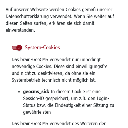
Kinderbetreuung
Auf unserer Webseite werden Cookies gemäß unserer
Kinder und Jugend
Datenschutzerklärung verwendet. Wenn Sie weiter auf
Institutionen für Familien
diesen Seiten surfen, erklären sie sich damit
Frauen
einverstanden.
Senioren/Haltestelle
Inklusion
System-Cookies
Schule
Migration und Zusammenleben
Das brain-GeoCMS verwendet nur unbedingt
Demokratie leben
notwendige Cookies. Diese sind einwilligungsfrei
Ukrainehilfe
und nicht zu deaktivieren, da ohne sie ein
Hilfe für Geflüchtete
Systembetrieb technisch nicht möglich ist.
Religion
geocms_sid:
In diesem Cookie ist eine
Session-ID gespeichert, um z.B. den Login-
Bauen/Umwelt/Mobilität
Status bzw. die Eindeutigkeit einer Sitzung zu
Bebauungsplanung
gewährleisten
Umwelt/Klima/Abfall
Das brain-GeoCMS verwendet des Weiteren den
Verkehr/Mobilität