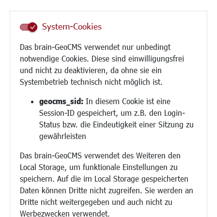
Senioren/Haltestelle
Inklusion
System-Cookies
Schule
Migration und Zusammenleben
Das brain-GeoCMS verwendet nur unbedingt
Demokratie leben
notwendige Cookies. Diese sind einwilligungsfrei
Ukrainehilfe
und nicht zu deaktivieren, da ohne sie ein
Hilfe für Geflüchtete
Systembetrieb technisch nicht möglich ist.
Religion
geocms_sid:
In diesem Cookie ist eine
Session-ID gespeichert, um z.B. den Login-
Bauen/Umwelt/Mobilität
Status bzw. die Eindeutigkeit einer Sitzung zu
Bebauungsplanung
gewährleisten
Umwelt/Klima/Abfall
Das brain-GeoCMS verwendet des Weiteren den
Verkehr/Mobilität
Local Storage, um funktionale Einstellungen zu
Glasfaserausbau
speichern. Auf die im Local Storage gespeicherten
Aktuelle Baustellen
Daten können Dritte nicht zugreifen. Sie werden an
Paddelteich
Dritte nicht weitergegeben und auch nicht zu
CINDY S
Werbezwecken verwendet.