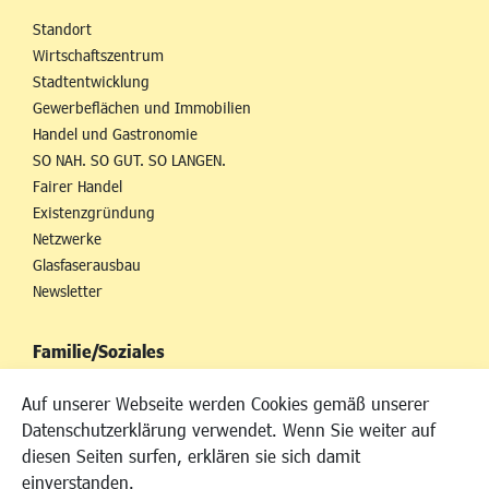
Standort
Wirtschaftszentrum
Stadtentwicklung
Gewerbeflächen und Immobilien
Handel und Gastronomie
SO NAH. SO GUT. SO LANGEN.
Fairer Handel
Existenzgründung
Netzwerke
Glasfaserausbau
Newsletter
Familie/Soziales
Kinderbetreuung
Auf unserer Webseite werden Cookies gemäß unserer
Kinder und Jugend
Datenschutzerklärung verwendet. Wenn Sie weiter auf
Institutionen für Familien
diesen Seiten surfen, erklären sie sich damit
Frauen
einverstanden.