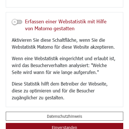
Kultur/Freizeit/Tourismus
Veranstaltungen
Erfassen einer Webstatistik mit Hilfe
Neue Stadthalle Langen
von Matomo gestatten
Stadtporträt
Aktivieren Sie diese Schaltfläche, wenn Sie die
Bäder
Webstatistik Matomo für diese Website akzeptieren.
Musikschule
Volkshochschule
Wenn eine Webstatistik eingerichtet und erlaubt ist,
Stadtbücherei
wird das Besucherverhalten analysiert: "Welche
Stadtarchiv
Seite wird wann für wie lange aufgerufen."
Museen
Hotels/Unterkünfte
Diese Statistik hilft dem Betreiber der Webseite,
Gastronomie
diese zu optimieren und für die Besucher
Kunstszene
zugänglicher zu gestalten.
Feste und Märkte
Sport
Vereine und Institutionen
Datenschutzhinweis
Einverstanden