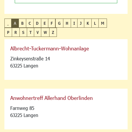
_
A
B
C
D
E
F
G
H
I
J
K
L
M
P
R
S
T
V
W
Z
Albrecht-Tuckermann-Wohnanlage
Zinkeysenstraße 14
63225 Langen
Anwohnertreff Allerhand Oberlinden
Farnweg 85
63225 Langen