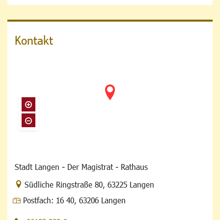
Kontakt
Stadt Langen - Der Magistrat - Rathaus
Link zur Google-Maps Navigation
Südliche Ringstraße 80
,
63225 Langen
Postfach:
16 40, 63206 Langen