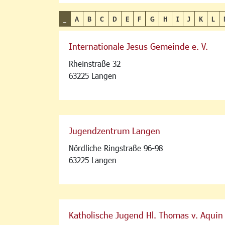
_
A
B
C
D
E
F
G
H
I
J
K
L
Internationale Jesus Gemeinde e. V.
Rheinstraße 32
63225 Langen
Jugendzentrum Langen
Nördliche Ringstraße 96-98
63225 Langen
Katholische Jugend Hl. Thomas v. Aquin