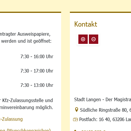
Kontakt
ntragter Ausweispapiere,
 werden und ist geöffnet:
7:30 - 16:00 Uhr
7:30 - 17:00 Uhr
7:30 - 13:00 Uhr
Stadt Langen - Der Magistra
 Kfz-Zulassungsstelle und
rminvereinbarung möglich.
Link zur Google-Maps Na
Südliche Ringstraße 80
,
z-Zulassung
Postfach:
16 40, 63206 L
sung (Wunschkennzeichen)