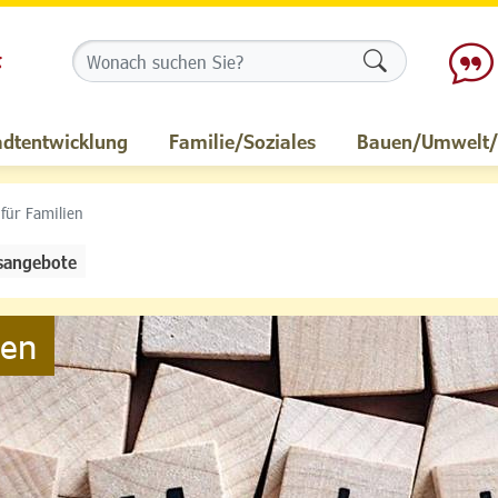
Formularschalt
adtentwicklung
Familie/Soziales
Bauen/Umwelt/M
 für Familien
sangebote
ien