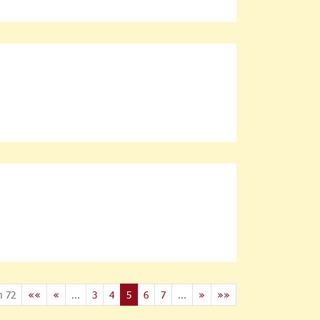
n 72
««
«
...
3
4
5
6
7
...
»
»»