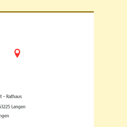
t - Rathaus
vigation
63225 Langen
angen