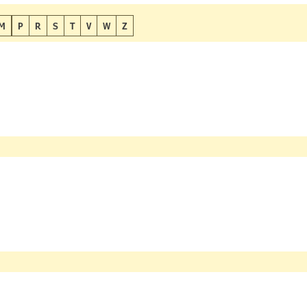
M
P
R
S
T
V
W
Z