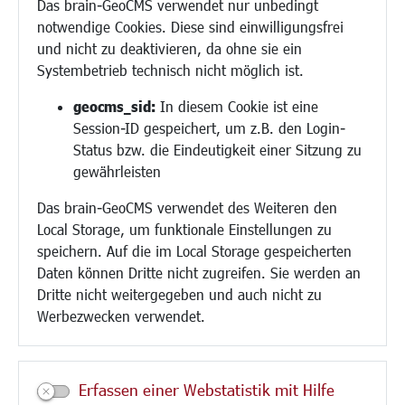
Das brain-GeoCMS verwendet nur unbedingt
Demokratie leben
notwendige Cookies. Diese sind einwilligungsfrei
Ukrainehilfe
und nicht zu deaktivieren, da ohne sie ein
Hilfe für Geflüchtete
Systembetrieb technisch nicht möglich ist.
Religion
geocms_sid:
In diesem Cookie ist eine
Session-ID gespeichert, um z.B. den Login-
Bauen/Umwelt/Mobilität
Status bzw. die Eindeutigkeit einer Sitzung zu
Bebauungsplanung
gewährleisten
Umwelt/Klima/Abfall
Das brain-GeoCMS verwendet des Weiteren den
Verkehr/Mobilität
Local Storage, um funktionale Einstellungen zu
Glasfaserausbau
speichern. Auf die im Local Storage gespeicherten
Aktuelle Baustellen
Daten können Dritte nicht zugreifen. Sie werden an
Paddelteich
Dritte nicht weitergegeben und auch nicht zu
CINDY S
Werbezwecken verwendet.
Kultur/Freizeit/Tourismus
Veranstaltungen
Erfassen einer Webstatistik mit Hilfe
Neue Stadthalle Langen