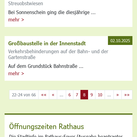
Streuobstwiesen
Bei Sonnenschein ging die diesjährige ...
mehr >
02.10.2025
Großbaustelle in der Innenstadt
Verkehrsbehinderungen auf der Bahn- und der
Gartenstraße
Auf dem Grundstück Bahnstraße ...
mehr >
22-24 von 66
««
«
...
6
7
8
9
10
...
»
»»
Öffnungszeiten Rathaus
Die Stadtinfo im Rathaus-Foyer (Ausgabe beantragter