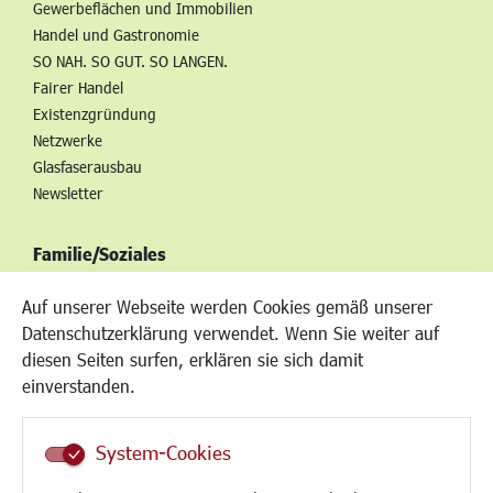
Gewerbeflächen und Immobilien
Handel und Gastronomie
SO NAH. SO GUT. SO LANGEN.
Fairer Handel
Existenzgründung
Netzwerke
Glasfaserausbau
Newsletter
Familie/Soziales
Kinderbetreuung
Auf unserer Webseite werden Cookies gemäß unserer
Kinder und Jugend
Datenschutzerklärung verwendet. Wenn Sie weiter auf
Institutionen für Familien
diesen Seiten surfen, erklären sie sich damit
Frauen
einverstanden.
Senioren/Haltestelle
Inklusion
System-Cookies
Schule
Migration und Zusammenleben