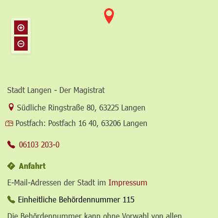
Stadt Langen - Der Magistrat
Link zur Google-Maps Navigation
Südliche Ringstraße 80
,
63225 Langen
Postfach:
Postfach 16 40, 63206 Langen
06103 203-0
Anfahrt
E-Mail-Adressen der Stadt im
Impressum
Einheitliche Behördennummer 115
Die Behördennummer kann ohne Vorwahl von allen