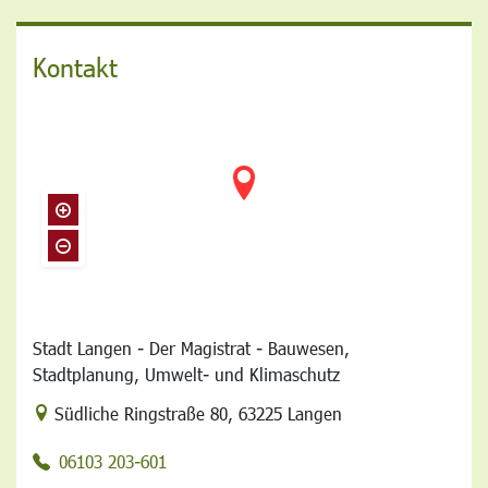
Kontakt
Stadt Langen - Der Magistrat - Bauwesen,
Stadtplanung, Umwelt- und Klimaschutz
Link zur Google-Maps Navigation
Südliche Ringstraße 80
,
63225 Langen
06103 203-601