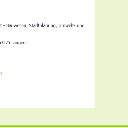
at - Bauwesen, Stadtplanung, Umwelt- und
vigation
63225 Langen
tz