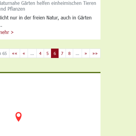
Naturnahe Gärten helfen einheimischen Tieren
und Pflanzen
icht nur in der freien Natur, auch in Gärten
..
mehr >
n 65
««
«
...
4
5
6
7
8
...
»
»»