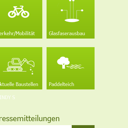
erkehr/Mobilität
Glasfaserausbau
ktuelle Baustellen
Paddelteich
INDY S
ressemitteilungen