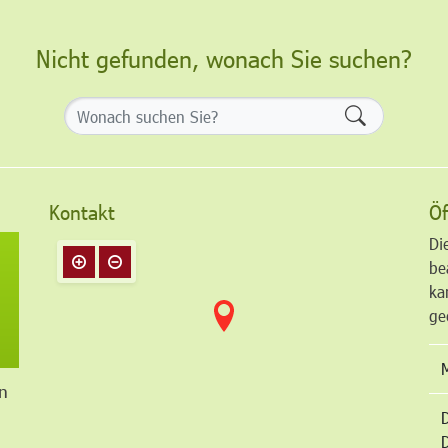
Nicht gefunden, wonach Sie suchen?
Formularsch
Kontakt
Öf
Di
be
ka
ge
n