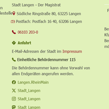
Stadt Langen - Der Magistrat
in
F
estelle
Link zur Google-Maps Navigation
Südliche Ringstraße 80
,
63225 Langen
Postfach:
Postfach 16 40, 63206 Langen
Be
06103 203-0
Kf
Be
Anfahrt
mö
E-Mail-Adressen der Stadt im
Impressum
Einheitliche Behördennummer 115
Die Behördennummer kann ohne Vorwahl von
allen Endgeräten angerufen werden.
Langen.RheinMain
Stadt_Langen
Stadt_Langen
Stadt_Langen