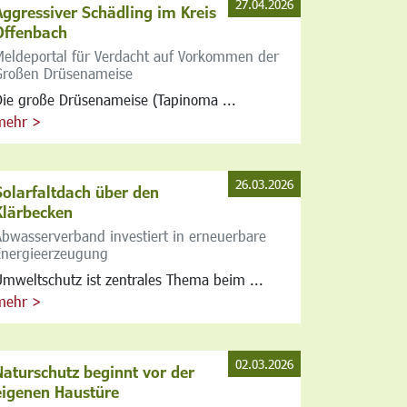
27.04.2026
Aggressiver Schädling im Kreis
Offenbach
Meldeportal für Verdacht auf Vorkommen der
Großen Drüsenameise
Die große Drüsenameise (Tapinoma ...
mehr >
26.03.2026
Solarfaltdach über den
Klärbecken
Abwasserverband investiert in erneuerbare
Energieerzeugung
Umweltschutz ist zentrales Thema beim ...
mehr >
02.03.2026
Naturschutz beginnt vor der
eigenen Haustüre