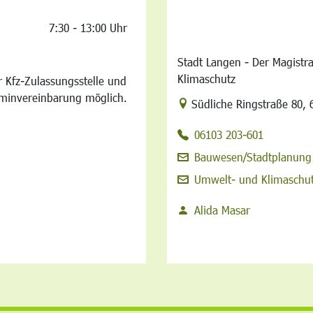
7:30 - 13:00 Uhr
Stadt Langen - Der Magistr
Klimaschutz
 Kfz-Zulassungsstelle und
rminvereinbarung möglich.
Link zur Google-Maps Na
Südliche Ringstraße 80
,
06103 203-601
Bauwesen/Stadtplanung
Umwelt- und Klimaschu
Alida Masar