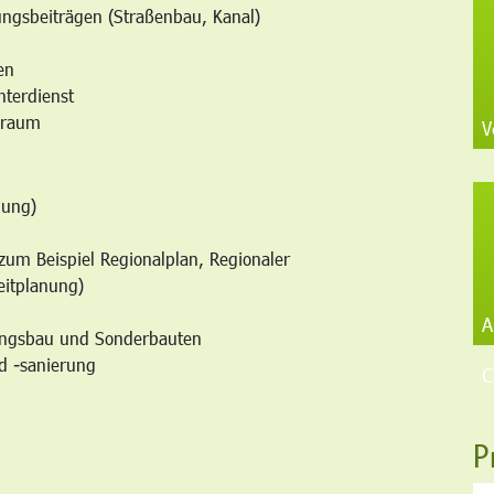
ngsbeiträgen (Straßenbau, Kanal)
en
terdienst
nraum
V
nung)
zum Beispiel Regionalplan, Regionaler
eitplanung)
A
ungsbau und Sonderbauten
d -sanierung
C
P